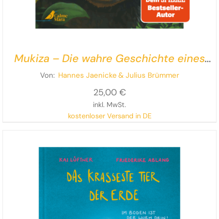
Mukiza – Die wahre Geschichte eines
Berggorillas
Von:
Hannes Jaenicke
& Julius Brümmer
25,00
€
inkl. MwSt.
kostenloser Versand in DE