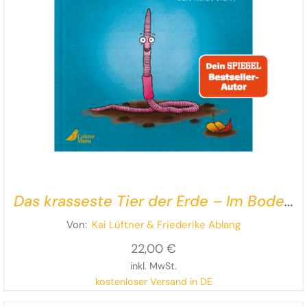
Das krasseste Tier der Erde – Im Boden
ist der Wurm drin!
Von:
Kai Lüftner
& Friederike Ablang
22,00
€
inkl. MwSt.
kostenloser Versand in DE