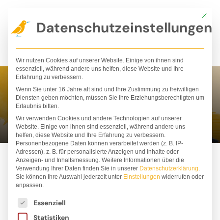
Zum
Mit die
Inhalt
Datenschutzeinstellungen
springen
Wir nutzen Cookies auf unserer Website. Einige von ihnen sind
essenziell, während andere uns helfen, diese Website und Ihre
Erfahrung zu verbessern.
Wenn Sie unter 16 Jahre alt sind und Ihre Zustimmung zu freiwilligen
Bestseller
Diensten geben möchten, müssen Sie Ihre Erziehungsberechtigten um
Erlaubnis bitten.
Wir verwenden Cookies und andere Technologien auf unserer
Website. Einige von ihnen sind essenziell, während andere uns
helfen, diese Website und Ihre Erfahrung zu verbessern.
Personenbezogene Daten können verarbeitet werden (z. B. IP-
Adressen), z. B. für personalisierte Anzeigen und Inhalte oder
Anzeigen- und Inhaltsmessung.
Weitere Informationen über die
Verwendung Ihrer Daten finden Sie in unserer
Datenschutzerklärung
.
Sie können Ihre Auswahl jederzeit unter
Einstellungen
widerrufen oder
ALLE
BESTSELLER
BÜCHER
PAKETE
anpassen.
Es folgt eine Liste der Service-Gruppen, für die ei
STOFFTIERE
T-SHIRTS
Essenziell
Statistiken