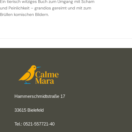
Ein tierisch witziges Buch zum Umgang mit Scham
und Peinlichkeit – grandios gereimt und mit zum
Brüllen komischen Bildern.
Hammerschmidtstraße 17
33615 Bielefeld
Tel.: 0521-557721-40