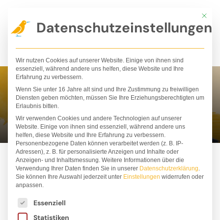
Zum
Mit die
Inhalt
Datenschutzeinstellungen
springen
Wir nutzen Cookies auf unserer Website. Einige von ihnen sind
essenziell, während andere uns helfen, diese Website und Ihre
Erfahrung zu verbessern.
Wenn Sie unter 16 Jahre alt sind und Ihre Zustimmung zu freiwilligen
Olha Taran
Diensten geben möchten, müssen Sie Ihre Erziehungsberechtigten um
Erlaubnis bitten.
Wir verwenden Cookies und andere Technologien auf unserer
Website. Einige von ihnen sind essenziell, während andere uns
helfen, diese Website und Ihre Erfahrung zu verbessern.
Personenbezogene Daten können verarbeitet werden (z. B. IP-
Adressen), z. B. für personalisierte Anzeigen und Inhalte oder
Anzeigen- und Inhaltsmessung.
Weitere Informationen über die
Verwendung Ihrer Daten finden Sie in unserer
Datenschutzerklärung
.
Sie können Ihre Auswahl jederzeit unter
Einstellungen
widerrufen oder
anpassen.
Es folgt eine Liste der Service-Gruppen, für die ei
Essenziell
Statistiken