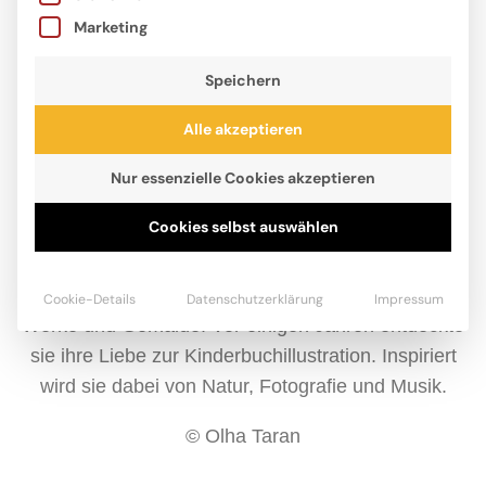
Marketing
Speichern
Alle akzeptieren
Nur essenzielle Cookies akzeptieren
Cookies selbst auswählen
Olha Taran ist Künstlerin. Sie stammt aus der Stadt
Charkiw in der Ukraine, wo sie lange ein eigenes
Atelier besaß. Dort schuf sie auf traditionelle Weise
Cookie-Details
Datenschutzerklärung
Impressum
Werke und Gemälde. Vor einigen Jahren entdeckte
sie ihre Liebe zur Kinderbuchillustration. Inspiriert
wird sie dabei von Natur, Fotografie und Musik.
© Olha Taran