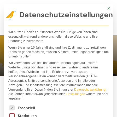
Zum
Mit die
Inhalt
Datenschutzeinstellungen
springen
Wir nutzen Cookies auf unserer Website. Einige von ihnen sind
essenziell, während andere uns helfen, diese Website und Ihre
Erfahrung zu verbessern.
Wenn Sie unter 16 Jahre alt sind und Ihre Zustimmung zu freiwilligen
Olha Taran
Diensten geben möchten, müssen Sie Ihre Erziehungsberechtigten um
Erlaubnis bitten.
Wir verwenden Cookies und andere Technologien auf unserer
Website. Einige von ihnen sind essenziell, während andere uns
helfen, diese Website und Ihre Erfahrung zu verbessern.
Personenbezogene Daten können verarbeitet werden (z. B. IP-
Adressen), z. B. für personalisierte Anzeigen und Inhalte oder
Anzeigen- und Inhaltsmessung.
Weitere Informationen über die
Verwendung Ihrer Daten finden Sie in unserer
Datenschutzerklärung
.
Sie können Ihre Auswahl jederzeit unter
Einstellungen
widerrufen oder
anpassen.
Es folgt eine Liste der Service-Gruppen, für die ei
Essenziell
Statistiken