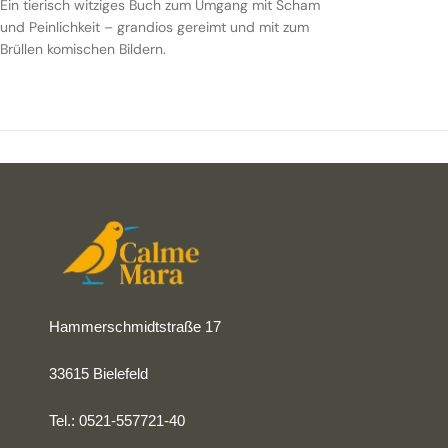
Ein tierisch witziges Buch zum Umgang mit Scham
und Peinlichkeit – grandios gereimt und mit zum
Brüllen komischen Bildern.
Hammerschmidtstraße 17
33615 Bielefeld
Tel.: 0521-557721-40