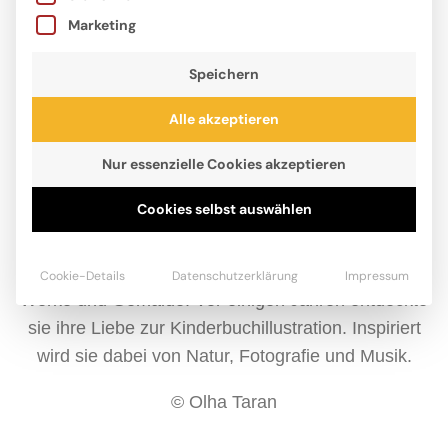
Marketing
Speichern
Alle akzeptieren
Nur essenzielle Cookies akzeptieren
Cookies selbst auswählen
Olha Taran ist Künstlerin. Sie stammt aus der Stadt
Charkiw in der Ukraine, wo sie lange ein eigenes
Atelier besaß. Dort schuf sie auf traditionelle Weise
Cookie-Details
Datenschutzerklärung
Impressum
Werke und Gemälde. Vor einigen Jahren entdeckte
sie ihre Liebe zur Kinderbuchillustration. Inspiriert
wird sie dabei von Natur, Fotografie und Musik.
© Olha Taran