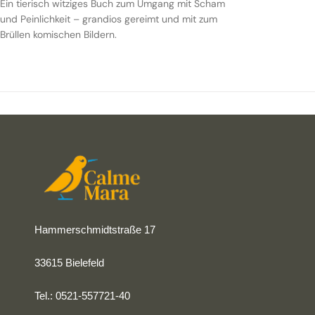
Ein tierisch witziges Buch zum Umgang mit Scham
und Peinlichkeit – grandios gereimt und mit zum
Brüllen komischen Bildern.
Hammerschmidtstraße 17
33615 Bielefeld
Tel.: 0521-557721-40