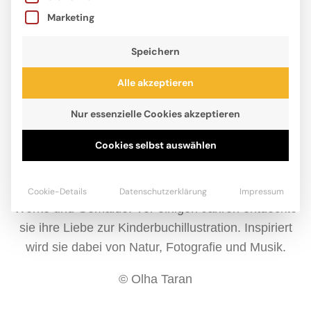
Marketing
Speichern
Alle akzeptieren
Nur essenzielle Cookies akzeptieren
Cookies selbst auswählen
Olha Taran ist Künstlerin. Sie stammt aus der Stadt
Charkiw in der Ukraine, wo sie lange ein eigenes
Atelier besaß. Dort schuf sie auf traditionelle Weise
Cookie-Details
Datenschutzerklärung
Impressum
Werke und Gemälde. Vor einigen Jahren entdeckte
sie ihre Liebe zur Kinderbuchillustration. Inspiriert
wird sie dabei von Natur, Fotografie und Musik.
© Olha Taran