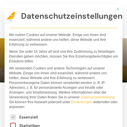
Zum
Mit die
Inhalt
Datenschutzeinstellungen
springen
Wir nutzen Cookies auf unserer Website. Einige von ihnen sind
essenziell, während andere uns helfen, diese Website und Ihre
Erfahrung zu verbessern.
Wenn Sie unter 16 Jahre alt sind und Ihre Zustimmung zu freiwilligen
Olha Taran
Diensten geben möchten, müssen Sie Ihre Erziehungsberechtigten um
Erlaubnis bitten.
Wir verwenden Cookies und andere Technologien auf unserer
Website. Einige von ihnen sind essenziell, während andere uns
helfen, diese Website und Ihre Erfahrung zu verbessern.
Personenbezogene Daten können verarbeitet werden (z. B. IP-
Adressen), z. B. für personalisierte Anzeigen und Inhalte oder
Anzeigen- und Inhaltsmessung.
Weitere Informationen über die
Verwendung Ihrer Daten finden Sie in unserer
Datenschutzerklärung
.
Sie können Ihre Auswahl jederzeit unter
Einstellungen
widerrufen oder
anpassen.
Es folgt eine Liste der Service-Gruppen, für die ei
Essenziell
Statistiken