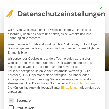
Zum
Mit die
Inhalt
Datenschutzeinstellungen
springen
Wir nutzen Cookies auf unserer Website. Einige von ihnen sind
essenziell, während andere uns helfen, diese Website und Ihre
Erfahrung zu verbessern.
Wenn Sie unter 16 Jahre alt sind und Ihre Zustimmung zu freiwilligen
Olha Taran
Diensten geben möchten, müssen Sie Ihre Erziehungsberechtigten um
Erlaubnis bitten.
Wir verwenden Cookies und andere Technologien auf unserer
Website. Einige von ihnen sind essenziell, während andere uns
helfen, diese Website und Ihre Erfahrung zu verbessern.
Personenbezogene Daten können verarbeitet werden (z. B. IP-
Adressen), z. B. für personalisierte Anzeigen und Inhalte oder
Anzeigen- und Inhaltsmessung.
Weitere Informationen über die
Verwendung Ihrer Daten finden Sie in unserer
Datenschutzerklärung
.
Sie können Ihre Auswahl jederzeit unter
Einstellungen
widerrufen oder
anpassen.
Es folgt eine Liste der Service-Gruppen, für die ei
Essenziell
Statistiken