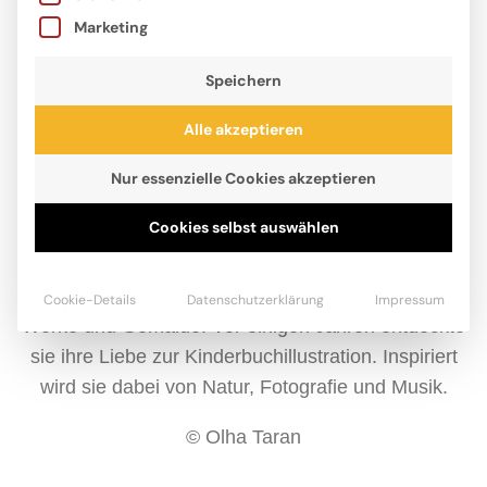
Marketing
Speichern
Alle akzeptieren
Nur essenzielle Cookies akzeptieren
Cookies selbst auswählen
Olha Taran ist Künstlerin. Sie stammt aus der Stadt
Charkiw in der Ukraine, wo sie lange ein eigenes
Atelier besaß. Dort schuf sie auf traditionelle Weise
Cookie-Details
Datenschutzerklärung
Impressum
Werke und Gemälde. Vor einigen Jahren entdeckte
sie ihre Liebe zur Kinderbuchillustration. Inspiriert
wird sie dabei von Natur, Fotografie und Musik.
© Olha Taran