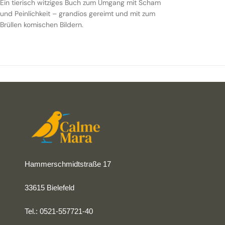
Ein tierisch witziges Buch zum Umgang mit Scham
und Peinlichkeit – grandios gereimt und mit zum
Brüllen komischen Bildern.
Hammerschmidtstraße 17
33615 Bielefeld
Tel.: 0521-557721-40