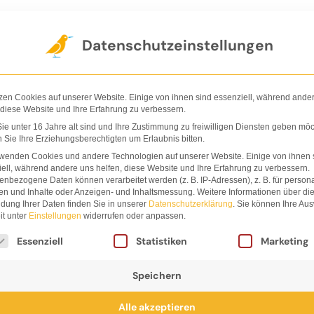
Der Verlag
Shop
Nachhaltigkeit
Ha
Datenschutzeinstellungen
zen Cookies auf unserer Website. Einige von ihnen sind essenziell, während ande
 diese Website und Ihre Erfahrung zu verbessern.
e unter 16 Jahre alt sind und Ihre Zustimmung zu freiwilligen Diensten geben möc
Sie Ihre Erziehungsberechtigten um Erlaubnis bitten.
rwenden Cookies und andere Technologien auf unserer Website. Einige von ihnen 
ell, während andere uns helfen, diese Website und Ihre Erfahrung zu verbessern.
nbezogene Daten können verarbeitet werden (z. B. IP-Adressen), z. B. für persona
en und Inhalte oder Anzeigen- und Inhaltsmessung.
Weitere Informationen über di
dung Ihrer Daten finden Sie in unserer
Datenschutzerklärung
.
Sie können Ihre Au
it unter
Einstellungen
widerrufen oder anpassen.
lgt eine Liste der Service-Gruppen, für die eine Einwi
Essenziell
Statistiken
Marketing
Speichern
Alle akzeptieren