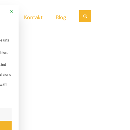
Mit diesem Button wird der Dialog geschlossen. Seine Funktionalität ist i
Suchen
ndel
Kontakt
Blog
re uns
hten,
sind
lisierte
e
swahl
lligung erteilt werden kann. Die erste Service-Gruppe i