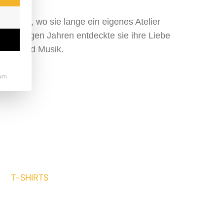
Ukraine, wo sie lange ein eigenes Atelier
Vor einigen Jahren entdeckte sie ihre Liebe
grafie und Musik.
um
T-SHIRTS