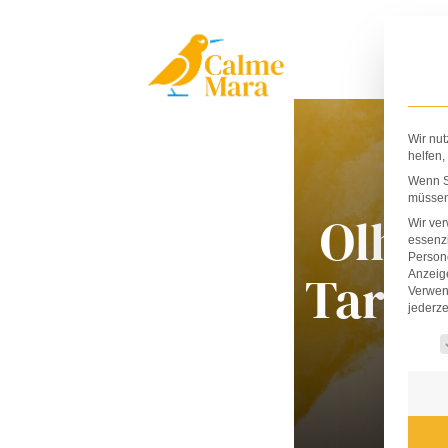
Zum
Inhalt
springen
Wir nut
helfen,
Wenn Si
müssen 
Olha
Wir ve
essenzi
Persone
Taran
Anzeig
Verwen
jederze
Es fo