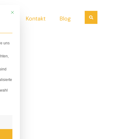
Mit diesem Button wird der Dialog geschlossen. Seine Funktionalität ist i
Suchen
ndel
Kontakt
Blog
re uns
hten,
sind
lisierte
e
swahl
lligung erteilt werden kann. Die erste Service-Gruppe i