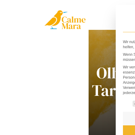
Zum
Inhalt
springen
Wir nut
helfen,
Wenn Si
müssen 
Olha
Wir ve
essenzi
Persone
Taran
Anzeig
Verwen
jederze
Es fo