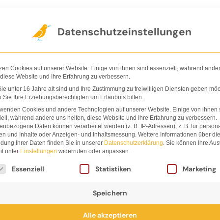
Der Verlag
Shop
Nachhaltigkeit
Ha
Datenschutzeinstellungen
zen Cookies auf unserer Website. Einige von ihnen sind essenziell, während ande
 diese Website und Ihre Erfahrung zu verbessern.
e unter 16 Jahre alt sind und Ihre Zustimmung zu freiwilligen Diensten geben möc
Sie Ihre Erziehungsberechtigten um Erlaubnis bitten.
rwenden Cookies und andere Technologien auf unserer Website. Einige von ihnen 
ell, während andere uns helfen, diese Website und Ihre Erfahrung zu verbessern.
nbezogene Daten können verarbeitet werden (z. B. IP-Adressen), z. B. für persona
en und Inhalte oder Anzeigen- und Inhaltsmessung.
Weitere Informationen über di
dung Ihrer Daten finden Sie in unserer
Datenschutzerklärung
.
Sie können Ihre Au
it unter
Einstellungen
widerrufen oder anpassen.
lgt eine Liste der Service-Gruppen, für die eine Einwi
Essenziell
Statistiken
Marketing
Speichern
Alle akzeptieren