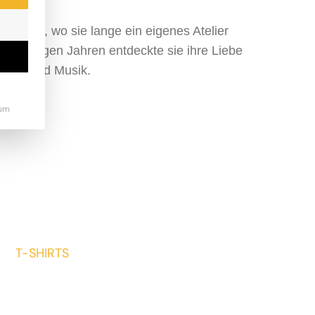
Ukraine, wo sie lange ein eigenes Atelier
Vor einigen Jahren entdeckte sie ihre Liebe
grafie und Musik.
um
T-SHIRTS