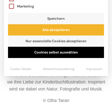
Marketing
Speichern
Alle akzeptieren
Nur essenzielle Cookies akzeptieren
Cookies selbst auswählen
Olha Taran ist Künstlerin. Sie stammt aus der Stadt
Charkiw in der Ukraine, wo sie lange ein eigenes
Atelier besaß. Dort schuf sie auf traditionelle Weise
Cookie-Details
Datenschutzerklärung
Impressum
Werke und Gemälde. Vor einigen Jahren entdeckte
sie ihre Liebe zur Kinderbuchillustration. Inspiriert
wird sie dabei von Natur, Fotografie und Musik.
© Olha Taran