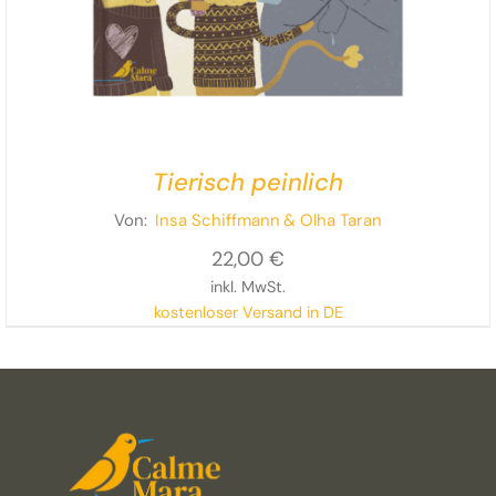
Tierisch peinlich
Von:
Insa Schiffmann
& Olha Taran
22,00
€
inkl. MwSt.
kostenloser Versand in DE