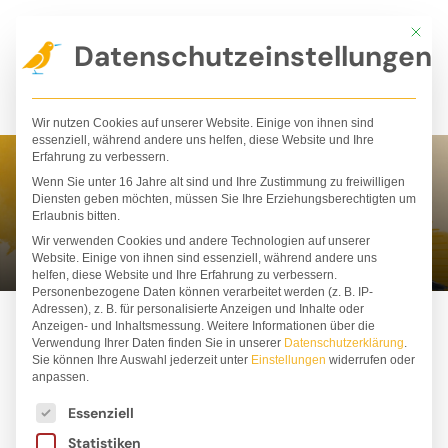
Zum
Mit die
Inhalt
Datenschutzeinstellungen
springen
Wir nutzen Cookies auf unserer Website. Einige von ihnen sind
essenziell, während andere uns helfen, diese Website und Ihre
Erfahrung zu verbessern.
Wenn Sie unter 16 Jahre alt sind und Ihre Zustimmung zu freiwilligen
Olha Taran
Diensten geben möchten, müssen Sie Ihre Erziehungsberechtigten um
Erlaubnis bitten.
Wir verwenden Cookies und andere Technologien auf unserer
Website. Einige von ihnen sind essenziell, während andere uns
helfen, diese Website und Ihre Erfahrung zu verbessern.
Personenbezogene Daten können verarbeitet werden (z. B. IP-
Adressen), z. B. für personalisierte Anzeigen und Inhalte oder
Anzeigen- und Inhaltsmessung.
Weitere Informationen über die
Verwendung Ihrer Daten finden Sie in unserer
Datenschutzerklärung
.
Sie können Ihre Auswahl jederzeit unter
Einstellungen
widerrufen oder
anpassen.
Es folgt eine Liste der Service-Gruppen, für die ei
Essenziell
Statistiken