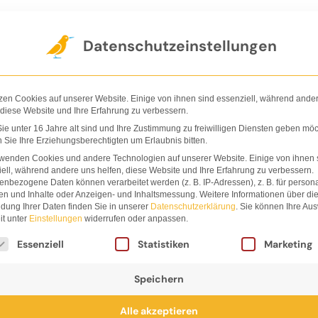
Der Verlag
Shop
Nachhaltigkeit
Ha
Datenschutzeinstellungen
zen Cookies auf unserer Website. Einige von ihnen sind essenziell, während ande
 diese Website und Ihre Erfahrung zu verbessern.
e unter 16 Jahre alt sind und Ihre Zustimmung zu freiwilligen Diensten geben möc
Sie Ihre Erziehungsberechtigten um Erlaubnis bitten.
Mirko Krae
rwenden Cookies und andere Technologien auf unserer Website. Einige von ihnen 
ell, während andere uns helfen, diese Website und Ihre Erfahrung zu verbessern.
nbezogene Daten können verarbeitet werden (z. B. IP-Adressen), z. B. für persona
en und Inhalte oder Anzeigen- und Inhaltsmessung.
Weitere Informationen über di
dung Ihrer Daten finden Sie in unserer
Datenschutzerklärung
.
Sie können Ihre Au
it unter
Einstellungen
widerrufen oder anpassen.
lgt eine Liste der Service-Gruppen, für die eine Einwi
Essenziell
Statistiken
Marketing
Speichern
tsch, geboren 1971 in Dresden, studierte Bohemistik und
Alle akzeptieren