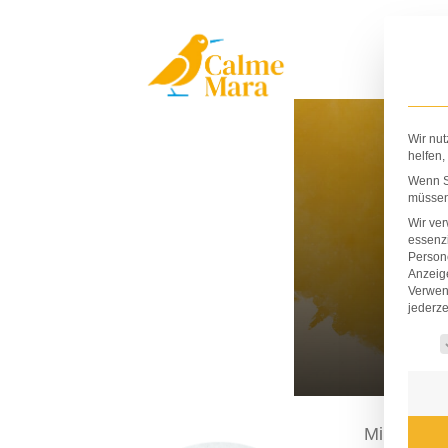
Zum
Inhalt
springen
Wir nut
helfen,
Wenn Si
müssen 
Wir ve
essenzi
Persone
Anzeig
Verwen
jederze
Es fo
Mirko Krae