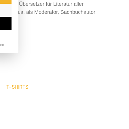
 er als Übersetzer für Literatur aller
ist er u.a. als Moderator, Sachbuchautor
um
T-SHIRTS