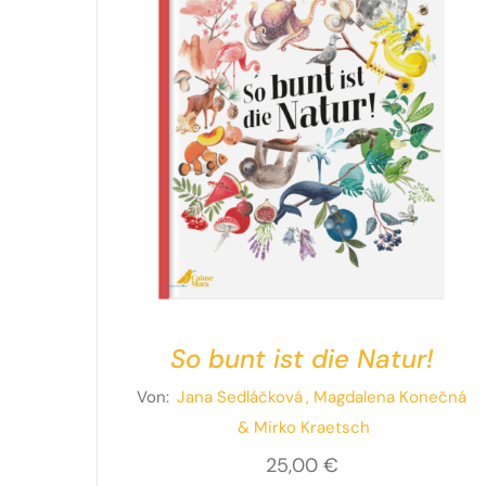
So bunt ist die Natur!
Von:
Jana Sedláčková
, Magdalena Konečná
& Mirko Kraetsch
25,00
€