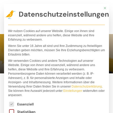
Zum
Mit die
Inhalt
Datenschutzeinstellungen
springen
Wir nutzen Cookies auf unserer Website. Einige von ihnen sind
essenziell, während andere uns helfen, diese Website und Ihre
Erfahrung zu verbessern.
Wenn Sie unter 16 Jahre alt sind und Ihre Zustimmung zu freiwilligen
Michaela Hanauer
Diensten geben möchten, müssen Sie Ihre Erziehungsberechtigten um
Erlaubnis bitten.
Wir verwenden Cookies und andere Technologien auf unserer
Website. Einige von ihnen sind essenziell, während andere uns
helfen, diese Website und Ihre Erfahrung zu verbessern.
Personenbezogene Daten können verarbeitet werden (z. B. IP-
Adressen), z. B. für personalisierte Anzeigen und Inhalte oder
Anzeigen- und Inhaltsmessung.
Weitere Informationen über die
Verwendung Ihrer Daten finden Sie in unserer
Datenschutzerklärung
.
Sie können Ihre Auswahl jederzeit unter
Einstellungen
widerrufen oder
anpassen.
Es folgt eine Liste der Service-Gruppen, für die ei
Essenziell
Statistiken