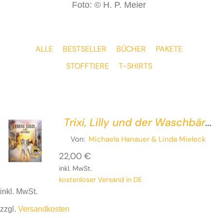
Foto: © H. P. Meier
ALLE
BESTSELLER
BÜCHER
PAKETE
STOFFTIERE
T-SHIRTS
Trixi, Lilly und der Waschbär
– Eine ziemlich wahre
Von:
Michaela Hanauer
& Linda Mieleck
Geschichte
22,00
€
inkl. MwSt.
kostenloser Versand in DE
inkl. MwSt.
zzgl.
Versandkosten