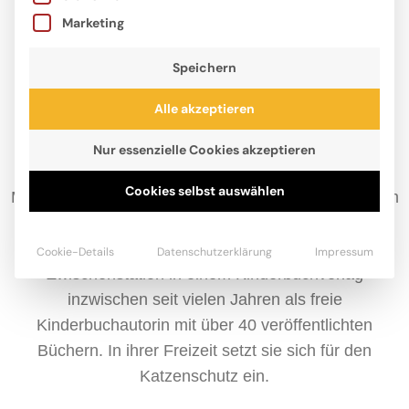
Marketing
Speichern
Alle akzeptieren
Nur essenzielle Cookies akzeptieren
Cookies selbst auswählen
Michaela Hanauer tauschte nach ihrem Jura-Studium
trockene Gesetzestexte gegen fantasievolle
Geschichten ein und arbeitet nach einer
Cookie-Details
Datenschutzerklärung
Impressum
Zwischenstation in einem Kinderbuchverlag
inzwischen seit vielen Jahren als freie
Kinderbuchautorin mit über 40 veröffentlichten
Büchern. In ihrer Freizeit setzt sie sich für den
Katzenschutz ein.