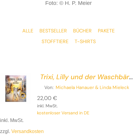
Foto: © H. P. Meier
ALLE
BESTSELLER
BÜCHER
PAKETE
STOFFTIERE
T-SHIRTS
Trixi, Lilly und der Waschbär
– Eine ziemlich wahre
Von:
Michaela Hanauer
& Linda Mieleck
Geschichte
22,00
€
inkl. MwSt.
kostenloser Versand in DE
inkl. MwSt.
zzgl.
Versandkosten