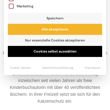
Marketing
Speichern
Alle akzeptieren
Nur essenzielle Cookies akzeptieren
Cookies selbst auswählen
Michaela Hanauer tauschte nach ihrem Jura-Studium
trockene Gesetzestexte gegen fantasievolle
Geschichten ein und arbeitet nach einer
Cookie-Details
Datenschutzerklärung
Impressum
Zwischenstation in einem Kinderbuchverlag
inzwischen seit vielen Jahren als freie
Kinderbuchautorin mit über 40 veröffentlichten
Büchern. In ihrer Freizeit setzt sie sich für den
Katzenschutz ein.