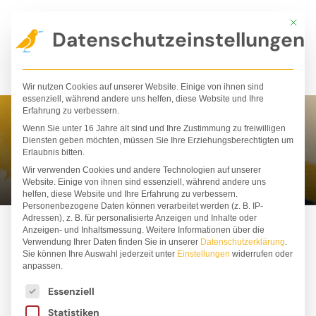
Zum
Mit die
Inhalt
Datenschutzeinstellungen
springen
Wir nutzen Cookies auf unserer Website. Einige von ihnen sind
essenziell, während andere uns helfen, diese Website und Ihre
Erfahrung zu verbessern.
Wenn Sie unter 16 Jahre alt sind und Ihre Zustimmung zu freiwilligen
Michaela Hanauer
Diensten geben möchten, müssen Sie Ihre Erziehungsberechtigten um
Erlaubnis bitten.
Wir verwenden Cookies und andere Technologien auf unserer
Website. Einige von ihnen sind essenziell, während andere uns
helfen, diese Website und Ihre Erfahrung zu verbessern.
Personenbezogene Daten können verarbeitet werden (z. B. IP-
Adressen), z. B. für personalisierte Anzeigen und Inhalte oder
Anzeigen- und Inhaltsmessung.
Weitere Informationen über die
Verwendung Ihrer Daten finden Sie in unserer
Datenschutzerklärung
.
Sie können Ihre Auswahl jederzeit unter
Einstellungen
widerrufen oder
anpassen.
Es folgt eine Liste der Service-Gruppen, für die ei
Essenziell
Statistiken