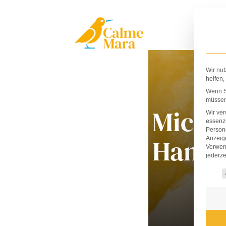
Zum
Inhalt
springen
Wir nut
helfen,
Wenn Si
müssen 
Micha
Wir ve
essenzi
Persone
Hanau
Anzeig
Verwen
jederze
Es fo