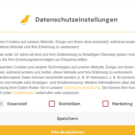
Der Verlag
Shop
Nachhaltigkeit
Ha
Datenschutzeinstellungen
zen Cookies auf unserer Website. Einige von ihnen sind essenziell, während ande
 diese Website und Ihre Erfahrung zu verbessern.
e unter 16 Jahre alt sind und Ihre Zustimmung zu freiwilligen Diensten geben möc
Sie Ihre Erziehungsberechtigten um Erlaubnis bitten.
ela
rwenden Cookies und andere Technologien auf unserer Website. Einige von ihnen 
ell, während andere uns helfen, diese Website und Ihre Erfahrung zu verbessern.
nbezogene Daten können verarbeitet werden (z. B. IP-Adressen), z. B. für persona
er
en und Inhalte oder Anzeigen- und Inhaltsmessung.
Weitere Informationen über di
dung Ihrer Daten finden Sie in unserer
Datenschutzerklärung
.
Sie können Ihre Au
it unter
Einstellungen
widerrufen oder anpassen.
lgt eine Liste der Service-Gruppen, für die eine Einwi
Essenziell
Statistiken
Marketing
Speichern
Alle akzeptieren