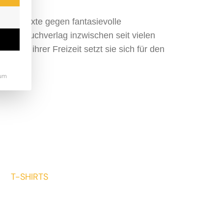
etzestexte gegen fantasievolle
Kinderbuchverlag inzwischen seit vielen
rn. In ihrer Freizeit setzt sie sich für den
um
T-SHIRTS