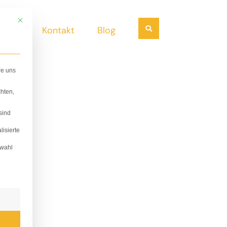
Mit diesem Button wird der Dialog geschlossen. Seine Funktionalität ist i
Suchen
ndel
Kontakt
Blog
re uns
hten,
sind
lisierte
e
swahl
lligung erteilt werden kann. Die erste Service-Gruppe i