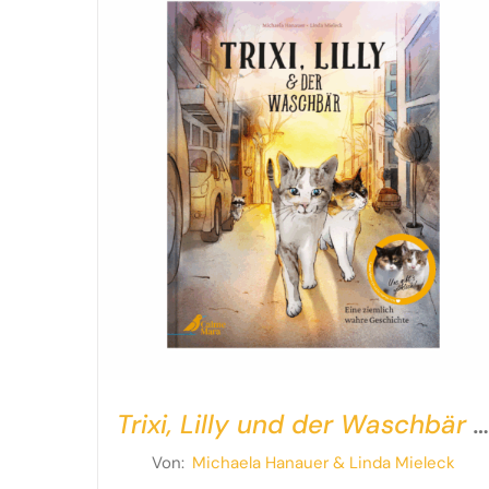
Trixi, Lilly und der Waschbär 
Eine ziemlich wahre
Von:
Michaela Hanauer
& Linda Mieleck