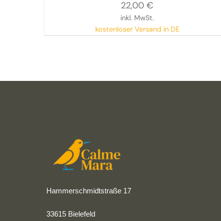
Geschichte
22,00
€
inkl. MwSt.
kostenloser Versand in DE
Hammerschmidtstraße 17
33615 Bielefeld