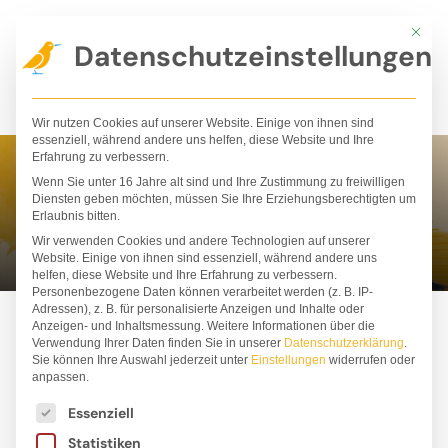
Zum
Mit die
Inhalt
Datenschutzeinstellungen
springen
Wir nutzen Cookies auf unserer Website. Einige von ihnen sind
essenziell, während andere uns helfen, diese Website und Ihre
Erfahrung zu verbessern.
Wenn Sie unter 16 Jahre alt sind und Ihre Zustimmung zu freiwilligen
Lilja Hindahl
Diensten geben möchten, müssen Sie Ihre Erziehungsberechtigten um
Erlaubnis bitten.
Wir verwenden Cookies und andere Technologien auf unserer
Website. Einige von ihnen sind essenziell, während andere uns
helfen, diese Website und Ihre Erfahrung zu verbessern.
Personenbezogene Daten können verarbeitet werden (z. B. IP-
Adressen), z. B. für personalisierte Anzeigen und Inhalte oder
Anzeigen- und Inhaltsmessung.
Weitere Informationen über die
Verwendung Ihrer Daten finden Sie in unserer
Datenschutzerklärung
.
Sie können Ihre Auswahl jederzeit unter
Einstellungen
widerrufen oder
anpassen.
Es folgt eine Liste der Service-Gruppen, für die ei
Essenziell
Statistiken