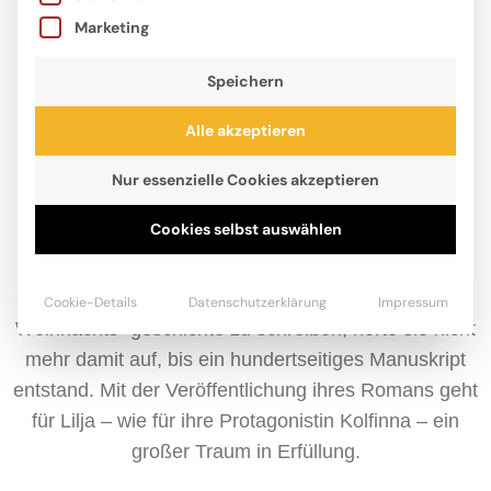
Marketing
Speichern
Alle akzeptieren
Nur essenzielle Cookies akzeptieren
Cookies selbst auswählen
Lilja Hindahl, geboren 2010, liebt Bücher und Tiere,
ganz besonders Pferde, über alles. Als sie im
Corona-Lockdown die Hausaufgabe bekam, eine
Cookie-Details
Datenschutzerklärung
Impressum
Weihnachts- geschichte zu schreiben, hörte sie nicht
mehr damit auf, bis ein hundertseitiges Manuskript
entstand. Mit der Veröffentlichung ihres Romans geht
für Lilja – wie für ihre Protagonistin Kolfinna – ein
großer Traum in Erfüllung.