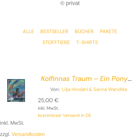
© privat
ALLE
BESTSELLER
BÜCHER
PAKETE
STOFFTIERE
T-SHIRTS
Kolfinnas Traum – Ein Pony
vor dem
Von:
Lilja Hindahl
& Sanna Wandtke
Weihnachtsschlitten
25,00
€
inkl. MwSt.
kostenloser Versand in DE
inkl. MwSt.
zzgl.
Versandkosten