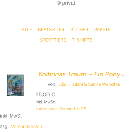
© privat
ALLE
BESTSELLER
BÜCHER
PAKETE
STOFFTIERE
T-SHIRTS
Kolfinnas Traum – Ein Pony
vor dem
Von:
Lilja Hindahl
& Sanna Wandtke
Weihnachtsschlitten
25,00
€
inkl. MwSt.
kostenloser Versand in DE
inkl. MwSt.
zzgl.
Versandkosten