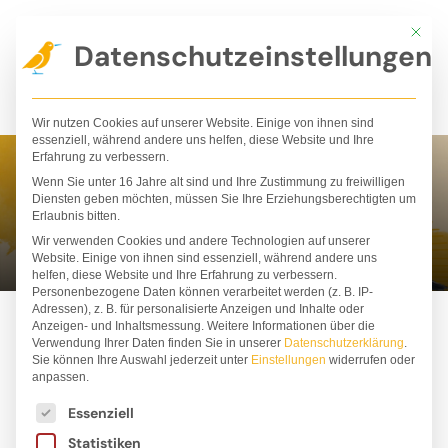
Zum
Mit die
Inhalt
Datenschutzeinstellungen
springen
Wir nutzen Cookies auf unserer Website. Einige von ihnen sind
essenziell, während andere uns helfen, diese Website und Ihre
Erfahrung zu verbessern.
Wenn Sie unter 16 Jahre alt sind und Ihre Zustimmung zu freiwilligen
Lilja Hindahl
Diensten geben möchten, müssen Sie Ihre Erziehungsberechtigten um
Erlaubnis bitten.
Wir verwenden Cookies und andere Technologien auf unserer
Website. Einige von ihnen sind essenziell, während andere uns
helfen, diese Website und Ihre Erfahrung zu verbessern.
Personenbezogene Daten können verarbeitet werden (z. B. IP-
Adressen), z. B. für personalisierte Anzeigen und Inhalte oder
Anzeigen- und Inhaltsmessung.
Weitere Informationen über die
Verwendung Ihrer Daten finden Sie in unserer
Datenschutzerklärung
.
Sie können Ihre Auswahl jederzeit unter
Einstellungen
widerrufen oder
anpassen.
Es folgt eine Liste der Service-Gruppen, für die ei
Essenziell
Statistiken