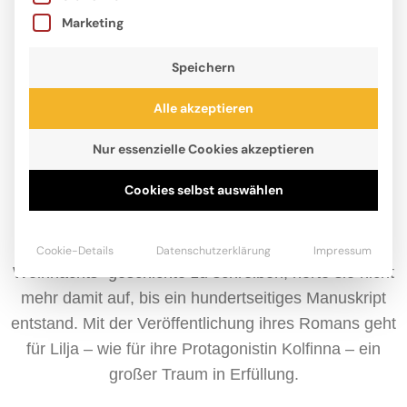
Marketing
Speichern
Alle akzeptieren
Nur essenzielle Cookies akzeptieren
Cookies selbst auswählen
Lilja Hindahl, geboren 2010, liebt Bücher und Tiere,
ganz besonders Pferde, über alles. Als sie im
Corona-Lockdown die Hausaufgabe bekam, eine
Cookie-Details
Datenschutzerklärung
Impressum
Weihnachts- geschichte zu schreiben, hörte sie nicht
mehr damit auf, bis ein hundertseitiges Manuskript
entstand. Mit der Veröffentlichung ihres Romans geht
für Lilja – wie für ihre Protagonistin Kolfinna – ein
großer Traum in Erfüllung.