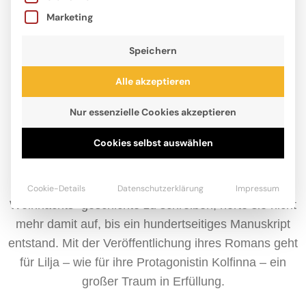
Marketing
Speichern
Alle akzeptieren
Nur essenzielle Cookies akzeptieren
Cookies selbst auswählen
Lilja Hindahl, geboren 2010, liebt Bücher und Tiere,
ganz besonders Pferde, über alles. Als sie im
Corona-Lockdown die Hausaufgabe bekam, eine
Cookie-Details
Datenschutzerklärung
Impressum
Weihnachts- geschichte zu schreiben, hörte sie nicht
mehr damit auf, bis ein hundertseitiges Manuskript
entstand. Mit der Veröffentlichung ihres Romans geht
für Lilja – wie für ihre Protagonistin Kolfinna – ein
großer Traum in Erfüllung.