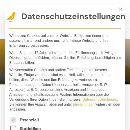
Zum
Mit die
Inhalt
Datenschutzeinstellungen
springen
Wir nutzen Cookies auf unserer Website. Einige von ihnen sind
essenziell, während andere uns helfen, diese Website und Ihre
Erfahrung zu verbessern.
Wenn Sie unter 16 Jahre alt sind und Ihre Zustimmung zu freiwilligen
Lilja Hindahl
Diensten geben möchten, müssen Sie Ihre Erziehungsberechtigten um
Erlaubnis bitten.
Wir verwenden Cookies und andere Technologien auf unserer
Website. Einige von ihnen sind essenziell, während andere uns
helfen, diese Website und Ihre Erfahrung zu verbessern.
Personenbezogene Daten können verarbeitet werden (z. B. IP-
Adressen), z. B. für personalisierte Anzeigen und Inhalte oder
Anzeigen- und Inhaltsmessung.
Weitere Informationen über die
Verwendung Ihrer Daten finden Sie in unserer
Datenschutzerklärung
.
Sie können Ihre Auswahl jederzeit unter
Einstellungen
widerrufen oder
anpassen.
Es folgt eine Liste der Service-Gruppen, für die ei
Essenziell
Statistiken