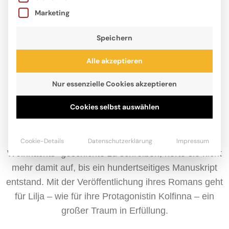
Marketing
Speichern
Alle akzeptieren
Nur essenzielle Cookies akzeptieren
Cookies selbst auswählen
Lilja Hindahl, geboren 2010, liebt Bücher und Tiere,
ganz besonders Pferde, über alles. Als sie im
Corona-Lockdown die Hausaufgabe bekam, eine
Cookie-Details
Datenschutzerklärung
Impressum
Weihnachts- geschichte zu schreiben, hörte sie nicht
mehr damit auf, bis ein hundertseitiges Manuskript
entstand. Mit der Veröffentlichung ihres Romans geht
für Lilja – wie für ihre Protagonistin Kolfinna – ein
großer Traum in Erfüllung.