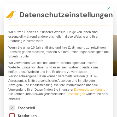
Zum
Mit die
Inhalt
Datenschutzeinstellungen
springen
Wir nutzen Cookies auf unserer Website. Einige von ihnen sind
essenziell, während andere uns helfen, diese Website und Ihre
Erfahrung zu verbessern.
Wenn Sie unter 16 Jahre alt sind und Ihre Zustimmung zu freiwilligen
Lilja Hindahl
Diensten geben möchten, müssen Sie Ihre Erziehungsberechtigten um
Erlaubnis bitten.
Wir verwenden Cookies und andere Technologien auf unserer
Website. Einige von ihnen sind essenziell, während andere uns
helfen, diese Website und Ihre Erfahrung zu verbessern.
Personenbezogene Daten können verarbeitet werden (z. B. IP-
Adressen), z. B. für personalisierte Anzeigen und Inhalte oder
Anzeigen- und Inhaltsmessung.
Weitere Informationen über die
Verwendung Ihrer Daten finden Sie in unserer
Datenschutzerklärung
.
Sie können Ihre Auswahl jederzeit unter
Einstellungen
widerrufen oder
anpassen.
Es folgt eine Liste der Service-Gruppen, für die ei
Essenziell
Statistiken