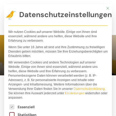
Zum
Mit die
Inhalt
Datenschutzeinstellungen
springen
Wir nutzen Cookies auf unserer Website. Einige von ihnen sind
essenziell, während andere uns helfen, diese Website und Ihre
Erfahrung zu verbessern.
Wenn Sie unter 16 Jahre alt sind und Ihre Zustimmung zu freiwilligen
Judith Allert
Diensten geben möchten, müssen Sie Ihre Erziehungsberechtigten um
Erlaubnis bitten.
Wir verwenden Cookies und andere Technologien auf unserer
Website. Einige von ihnen sind essenziell, während andere uns
helfen, diese Website und Ihre Erfahrung zu verbessern.
Personenbezogene Daten können verarbeitet werden (z. B. IP-
Adressen), z. B. für personalisierte Anzeigen und Inhalte oder
Anzeigen- und Inhaltsmessung.
Weitere Informationen über die
Verwendung Ihrer Daten finden Sie in unserer
Datenschutzerklärung
.
Sie können Ihre Auswahl jederzeit unter
Einstellungen
widerrufen oder
anpassen.
Es folgt eine Liste der Service-Gruppen, für die ei
Essenziell
Statistiken