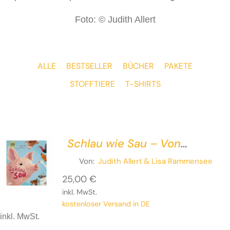
Foto: © Judith Allert
ALLE
BESTSELLER
BÜCHER
PAKETE
STOFFTIERE
T-SHIRTS
Schlau wie Sau – Von
sprechenden Schweinen,
Von:
Judith Allert
& Lisa Rammensee
kuschelnden Kühen und Co.
25,00
€
inkl. MwSt.
kostenloser Versand in DE
inkl. MwSt.