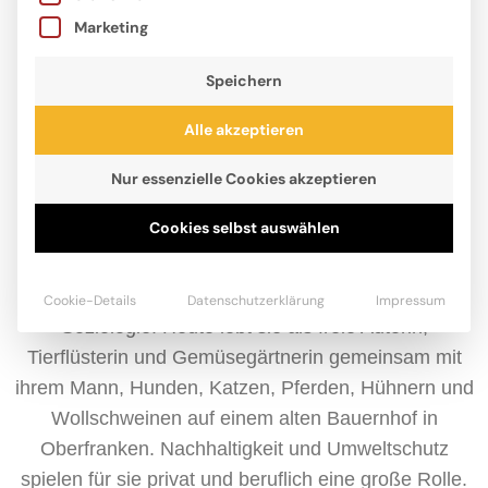
Marketing
Speichern
Alle akzeptieren
Nur essenzielle Cookies akzeptieren
Cookies selbst auswählen
Judith Allert, geboren 1982, liebt Tiere ebenso sehr
wie Bücher. Nach dem Abitur studierte sie Neuere
Deutsche Literaturwissenschaft, Linguistik und
Cookie-Details
Datenschutzerklärung
Impressum
Soziologie. Heute lebt sie als freie Autorin,
Tierflüsterin und Gemüsegärtnerin gemeinsam mit
ihrem Mann, Hunden, Katzen, Pferden, Hühnern und
Wollschweinen auf einem alten Bauernhof in
Oberfranken. Nachhaltigkeit und Umweltschutz
spielen für sie privat und beruflich eine große Rolle.