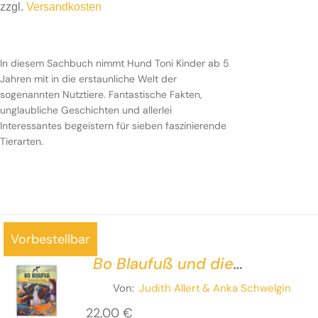
zzgl.
Versandkosten
In diesem Sachbuch nimmt Hund Toni Kinder ab 5
Jahren mit in die erstaunliche Welt der sogenannten
In diesem Sachbuch nimmt Hund Toni Kinder ab 5
Nutztiere. Fantastische Fakten, unglaubliche
Jahren mit in die erstaunliche Welt der
Geschichten und allerlei Interessantes begeistern für
sogenannten Nutztiere. Fantastische Fakten,
sieben faszinierende Tierarten.
unglaubliche Geschichten und allerlei
Interessantes begeistern für sieben faszinierende
Tierarten.
Vorbestellbar
Bo Blaufuß und die
Galapagos-Gäng
Von:
Judith Allert
& Anka Schwelgin
22,00
€