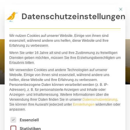
Zum
Mit die
Inhalt
Datenschutzeinstellungen
springen
Wir nutzen Cookies auf unserer Website. Einige von ihnen sind
essenziell, während andere uns helfen, diese Website und Ihre
Erfahrung zu verbessern.
Wenn Sie unter 16 Jahre alt sind und Ihre Zustimmung zu freiwilligen
Judith Allert
Diensten geben möchten, müssen Sie Ihre Erziehungsberechtigten um
Erlaubnis bitten.
Wir verwenden Cookies und andere Technologien auf unserer
Website. Einige von ihnen sind essenziell, während andere uns
helfen, diese Website und Ihre Erfahrung zu verbessern.
Personenbezogene Daten können verarbeitet werden (z. B. IP-
Adressen), z. B. für personalisierte Anzeigen und Inhalte oder
Anzeigen- und Inhaltsmessung.
Weitere Informationen über die
Verwendung Ihrer Daten finden Sie in unserer
Datenschutzerklärung
.
Sie können Ihre Auswahl jederzeit unter
Einstellungen
widerrufen oder
anpassen.
Es folgt eine Liste der Service-Gruppen, für die ei
Essenziell
Statistiken