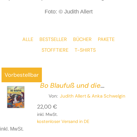
Foto: © Judith Allert
ALLE
BESTSELLER
BÜCHER
PAKETE
STOFFTIERE
T-SHIRTS
Vorbestellbar
Bo Blaufuß und die
Galapagos-Gäng
Von:
Judith Allert
& Anka Schwelgin
22,00
€
inkl. MwSt.
kostenloser Versand in DE
inkl. MwSt.