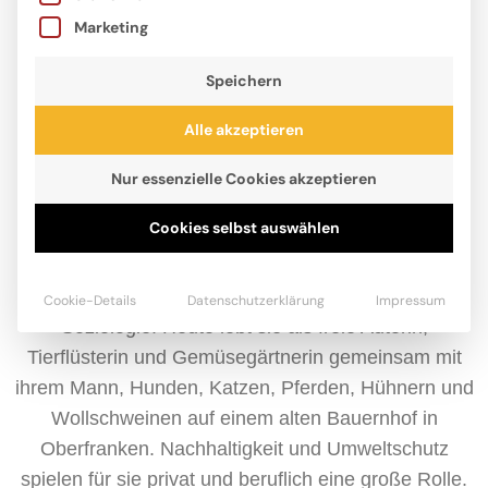
Marketing
Speichern
Alle akzeptieren
Nur essenzielle Cookies akzeptieren
Cookies selbst auswählen
Judith Allert, geboren 1982, liebt Tiere ebenso sehr
wie Bücher. Nach dem Abitur studierte sie Neuere
Deutsche Literaturwissenschaft, Linguistik und
Cookie-Details
Datenschutzerklärung
Impressum
Soziologie. Heute lebt sie als freie Autorin,
Tierflüsterin und Gemüsegärtnerin gemeinsam mit
ihrem Mann, Hunden, Katzen, Pferden, Hühnern und
Wollschweinen auf einem alten Bauernhof in
Oberfranken. Nachhaltigkeit und Umweltschutz
spielen für sie privat und beruflich eine große Rolle.