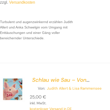
zzgl.
Versandkosten
Turbulent und augenzwinkernd erzählen Judith Allert
und Anka Schwelgin vom Umgang mit Enttäuschungen
Turbulent und augenzwinkernd erzählen Judith
und einer Gäng voller bereichernder Unterschiede.
Allert und Anka Schwelgin vom Umgang mit
Enttäuschungen und einer Gäng voller
bereichernder Unterschiede.
Schlau wie Sau – Von
sprechenden Schweinen,
Von:
Judith Allert
& Lisa Rammensee
kuschelnden Kühen und Co.
25,00
€
inkl. MwSt.
kostenloser Versand in DE