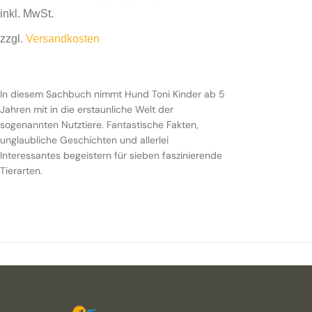
inkl. MwSt.
zzgl.
Versandkosten
In diesem Sachbuch nimmt Hund Toni Kinder ab 5
Jahren mit in die erstaunliche Welt der sogenannten
In diesem Sachbuch nimmt Hund Toni Kinder ab 5
Nutztiere. Fantastische Fakten, unglaubliche
Jahren mit in die erstaunliche Welt der
Geschichten und allerlei Interessantes begeistern für
sogenannten Nutztiere. Fantastische Fakten,
sieben faszinierende Tierarten.
unglaubliche Geschichten und allerlei
Interessantes begeistern für sieben faszinierende
Tierarten.