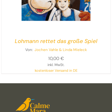
Lohmann rettet das große Spiel
Von:
Jochen Vahle
& Linda Mieleck
10,00
€
inkl. MwSt.
kostenloser Versand in DE