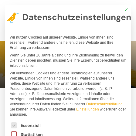
Zum
Mit die
Inhalt
Datenschutzeinstellungen
springen
Wir nutzen Cookies auf unserer Website. Einige von ihnen sind
essenziell, während andere uns helfen, diese Website und Ihre
Erfahrung zu verbessern.
Wenn Sie unter 16 Jahre alt sind und Ihre Zustimmung zu freiwilligen
Jochen Vahle
Diensten geben möchten, müssen Sie Ihre Erziehungsberechtigten um
Erlaubnis bitten.
Wir verwenden Cookies und andere Technologien auf unserer
Website. Einige von ihnen sind essenziell, während andere uns
helfen, diese Website und Ihre Erfahrung zu verbessern.
Personenbezogene Daten können verarbeitet werden (z. B. IP-
Adressen), z. B. für personalisierte Anzeigen und Inhalte oder
Anzeigen- und Inhaltsmessung.
Weitere Informationen über die
Verwendung Ihrer Daten finden Sie in unserer
Datenschutzerklärung
.
Sie können Ihre Auswahl jederzeit unter
Einstellungen
widerrufen oder
anpassen.
Es folgt eine Liste der Service-Gruppen, für die ei
Essenziell
Statistiken