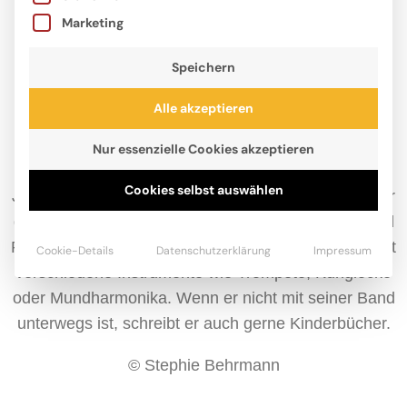
Marketing
Speichern
Alle akzeptieren
Nur essenzielle Cookies akzeptieren
Cookies selbst auswählen
Jochen Vahle versteht Randale als seinen Beruf. Der
gebürtige Bielefelder schreibt für die Kinderrockband
Randale nicht nur Texte und Melodien, sondern spielt
Cookie-Details
Datenschutzerklärung
Impressum
verschiedene Instrumente wie Trompete, Kuhglocke
oder Mundharmonika. Wenn er nicht mit seiner Band
unterwegs ist, schreibt er auch gerne Kinderbücher.
© Stephie Behrmann