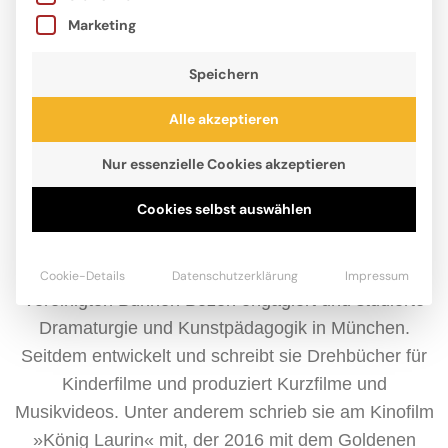
Marketing
Speichern
Alle akzeptieren
Nur essenzielle Cookies akzeptieren
Cookies selbst auswählen
Iris Fedrizzi hat eine besondere Vorliebe für
Fabelwesen und alte Sagen. Die Autorin und Mutter
dreier Kinder war für mehrere Produktionen an den
Cookie-Details
Datenschutzerklärung
Impressum
Vereinigten Bühnen Bozen engagiert und studierte
Dramaturgie und Kunstpädagogik in München.
Seitdem entwickelt und schreibt sie Drehbücher für
Kinderfilme und produziert Kurzfilme und
Musikvideos. Unter anderem schrieb sie am Kinofilm
»König Laurin« mit, der 2016 mit dem Goldenen