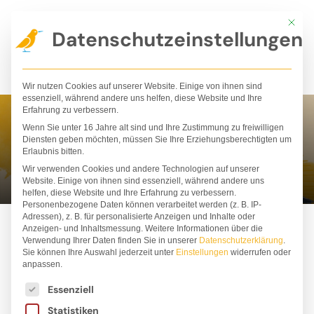
Zum
Mit die
Inhalt
Datenschutzeinstellungen
springen
Wir nutzen Cookies auf unserer Website. Einige von ihnen sind
essenziell, während andere uns helfen, diese Website und Ihre
Erfahrung zu verbessern.
Wenn Sie unter 16 Jahre alt sind und Ihre Zustimmung zu freiwilligen
Iris Fedrizzi
Diensten geben möchten, müssen Sie Ihre Erziehungsberechtigten um
Erlaubnis bitten.
Wir verwenden Cookies und andere Technologien auf unserer
Website. Einige von ihnen sind essenziell, während andere uns
helfen, diese Website und Ihre Erfahrung zu verbessern.
Personenbezogene Daten können verarbeitet werden (z. B. IP-
Adressen), z. B. für personalisierte Anzeigen und Inhalte oder
Anzeigen- und Inhaltsmessung.
Weitere Informationen über die
Verwendung Ihrer Daten finden Sie in unserer
Datenschutzerklärung
.
Sie können Ihre Auswahl jederzeit unter
Einstellungen
widerrufen oder
anpassen.
Es folgt eine Liste der Service-Gruppen, für die ei
Essenziell
Statistiken