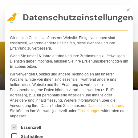
Zum
Mit die
Inhalt
Datenschutzeinstellungen
springen
Wir nutzen Cookies auf unserer Website. Einige von ihnen sind
essenziell, während andere uns helfen, diese Website und Ihre
Erfahrung zu verbessern.
Wenn Sie unter 16 Jahre alt sind und Ihre Zustimmung zu freiwilligen
Iris Fedrizzi
Diensten geben möchten, müssen Sie Ihre Erziehungsberechtigten um
Erlaubnis bitten.
Wir verwenden Cookies und andere Technologien auf unserer
Website. Einige von ihnen sind essenziell, während andere uns
helfen, diese Website und Ihre Erfahrung zu verbessern.
Personenbezogene Daten können verarbeitet werden (z. B. IP-
Adressen), z. B. für personalisierte Anzeigen und Inhalte oder
Anzeigen- und Inhaltsmessung.
Weitere Informationen über die
Verwendung Ihrer Daten finden Sie in unserer
Datenschutzerklärung
.
Sie können Ihre Auswahl jederzeit unter
Einstellungen
widerrufen oder
anpassen.
Es folgt eine Liste der Service-Gruppen, für die ei
Essenziell
Statistiken