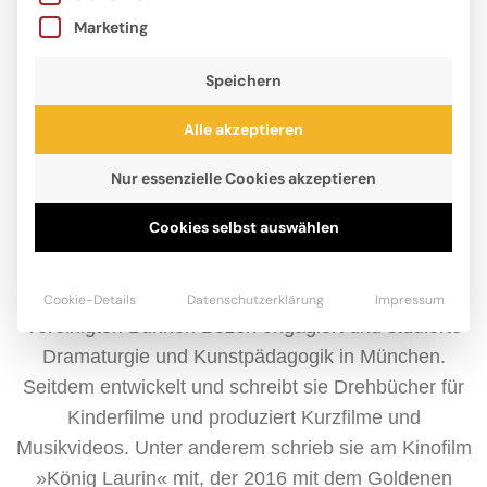
Marketing
Speichern
Alle akzeptieren
Nur essenzielle Cookies akzeptieren
Cookies selbst auswählen
Iris Fedrizzi hat eine besondere Vorliebe für
Fabelwesen und alte Sagen. Die Autorin und Mutter
dreier Kinder war für mehrere Produktionen an den
Cookie-Details
Datenschutzerklärung
Impressum
Vereinigten Bühnen Bozen engagiert und studierte
Dramaturgie und Kunstpädagogik in München.
Seitdem entwickelt und schreibt sie Drehbücher für
Kinderfilme und produziert Kurzfilme und
Musikvideos. Unter anderem schrieb sie am Kinofilm
»König Laurin« mit, der 2016 mit dem Goldenen