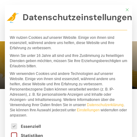
Zum
Mit die
Inhalt
Datenschutzeinstellungen
springen
Wir nutzen Cookies auf unserer Website. Einige von ihnen sind
essenziell, während andere uns helfen, diese Website und Ihre
Erfahrung zu verbessern.
Wenn Sie unter 16 Jahre alt sind und Ihre Zustimmung zu freiwilligen
Iris Fedrizzi
Diensten geben möchten, müssen Sie Ihre Erziehungsberechtigten um
Erlaubnis bitten.
Wir verwenden Cookies und andere Technologien auf unserer
Website. Einige von ihnen sind essenziell, während andere uns
helfen, diese Website und Ihre Erfahrung zu verbessern.
Personenbezogene Daten können verarbeitet werden (z. B. IP-
Adressen), z. B. für personalisierte Anzeigen und Inhalte oder
Anzeigen- und Inhaltsmessung.
Weitere Informationen über die
Verwendung Ihrer Daten finden Sie in unserer
Datenschutzerklärung
.
Sie können Ihre Auswahl jederzeit unter
Einstellungen
widerrufen oder
anpassen.
Es folgt eine Liste der Service-Gruppen, für die ei
Essenziell
Statistiken