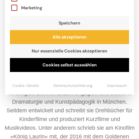
Marketing
Speichern
Alle akzeptieren
Nur essenzielle Cookies akzeptieren
Cookies selbst auswählen
Iris Fedrizzi hat eine besondere Vorliebe für
Fabelwesen und alte Sagen. Die Autorin und Mutter
dreier Kinder war für mehrere Produktionen an den
Cookie-Details
Datenschutzerklärung
Impressum
Vereinigten Bühnen Bozen engagiert und studierte
Dramaturgie und Kunstpädagogik in München.
Seitdem entwickelt und schreibt sie Drehbücher für
Kinderfilme und produziert Kurzfilme und
Musikvideos. Unter anderem schrieb sie am Kinofilm
»König Laurin« mit, der 2016 mit dem Goldenen