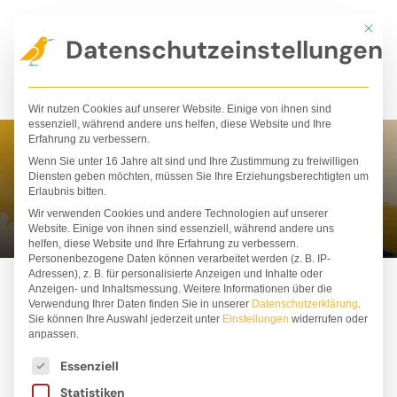
Zum
Mit die
Inhalt
Datenschutzeinstellungen
springen
Wir nutzen Cookies auf unserer Website. Einige von ihnen sind
essenziell, während andere uns helfen, diese Website und Ihre
Erfahrung zu verbessern.
Wenn Sie unter 16 Jahre alt sind und Ihre Zustimmung zu freiwilligen
Iris Fedrizzi
Diensten geben möchten, müssen Sie Ihre Erziehungsberechtigten um
Erlaubnis bitten.
Wir verwenden Cookies und andere Technologien auf unserer
Website. Einige von ihnen sind essenziell, während andere uns
helfen, diese Website und Ihre Erfahrung zu verbessern.
Personenbezogene Daten können verarbeitet werden (z. B. IP-
Adressen), z. B. für personalisierte Anzeigen und Inhalte oder
Anzeigen- und Inhaltsmessung.
Weitere Informationen über die
Verwendung Ihrer Daten finden Sie in unserer
Datenschutzerklärung
.
Sie können Ihre Auswahl jederzeit unter
Einstellungen
widerrufen oder
anpassen.
Es folgt eine Liste der Service-Gruppen, für die ei
Essenziell
Statistiken