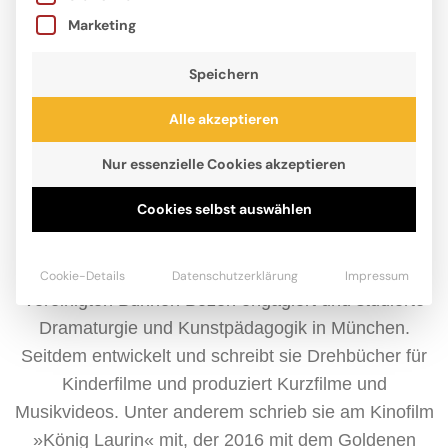
Marketing
Speichern
Alle akzeptieren
Nur essenzielle Cookies akzeptieren
Cookies selbst auswählen
Iris Fedrizzi hat eine besondere Vorliebe für
Fabelwesen und alte Sagen. Die Autorin und Mutter
dreier Kinder war für mehrere Produktionen an den
Cookie-Details
Datenschutzerklärung
Impressum
Vereinigten Bühnen Bozen engagiert und studierte
Dramaturgie und Kunstpädagogik in München.
Seitdem entwickelt und schreibt sie Drehbücher für
Kinderfilme und produziert Kurzfilme und
Musikvideos. Unter anderem schrieb sie am Kinofilm
»König Laurin« mit, der 2016 mit dem Goldenen