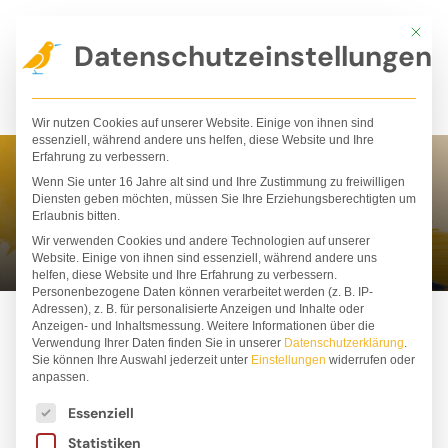
Zum
Mit die
Inhalt
Datenschutzeinstellungen
springen
Wir nutzen Cookies auf unserer Website. Einige von ihnen sind
essenziell, während andere uns helfen, diese Website und Ihre
Erfahrung zu verbessern.
Wenn Sie unter 16 Jahre alt sind und Ihre Zustimmung zu freiwilligen
Hélène Magisson
Diensten geben möchten, müssen Sie Ihre Erziehungsberechtigten um
Erlaubnis bitten.
Wir verwenden Cookies und andere Technologien auf unserer
Website. Einige von ihnen sind essenziell, während andere uns
helfen, diese Website und Ihre Erfahrung zu verbessern.
Personenbezogene Daten können verarbeitet werden (z. B. IP-
Adressen), z. B. für personalisierte Anzeigen und Inhalte oder
Anzeigen- und Inhaltsmessung.
Weitere Informationen über die
Verwendung Ihrer Daten finden Sie in unserer
Datenschutzerklärung
.
Sie können Ihre Auswahl jederzeit unter
Einstellungen
widerrufen oder
anpassen.
Es folgt eine Liste der Service-Gruppen, für die ei
Essenziell
Statistiken