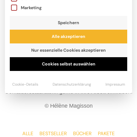
Marketing
Speichern
Alle akzeptieren
Nur essenzielle Cookies akzeptieren
Cookies selbst auswählen
Hélène Magisson hat schon in Frankreich, Afrika,
Paris, Indien und Australien gelebt. Die Erfahrungen
dieser Wohnorte lässt die gelernte
Cookie-Details
Datenschutzerklärung
Impressum
Gemälderestauratorin gerne in ihre Arbeit einfließen.
© Hélène Magisson
ALLE
BESTSELLER
BÜCHER
PAKETE