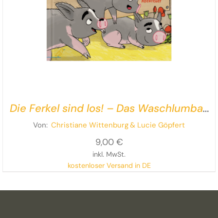
Die Ferkel sind los! – Das Waschlumba-
Abenteuer
Von:
Christiane Wittenburg
& Lucie Göpfert
9,00
€
inkl. MwSt.
kostenloser Versand in DE