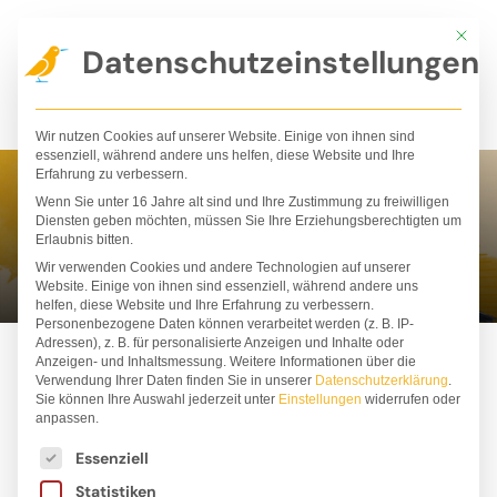
Zum
Mit die
Inhalt
Datenschutzeinstellungen
springen
Wir nutzen Cookies auf unserer Website. Einige von ihnen sind
essenziell, während andere uns helfen, diese Website und Ihre
Erfahrung zu verbessern.
Wenn Sie unter 16 Jahre alt sind und Ihre Zustimmung zu freiwilligen
Christiane Wittenburg
Diensten geben möchten, müssen Sie Ihre Erziehungsberechtigten um
Erlaubnis bitten.
Wir verwenden Cookies und andere Technologien auf unserer
Website. Einige von ihnen sind essenziell, während andere uns
helfen, diese Website und Ihre Erfahrung zu verbessern.
Personenbezogene Daten können verarbeitet werden (z. B. IP-
Adressen), z. B. für personalisierte Anzeigen und Inhalte oder
Anzeigen- und Inhaltsmessung.
Weitere Informationen über die
Verwendung Ihrer Daten finden Sie in unserer
Datenschutzerklärung
.
Sie können Ihre Auswahl jederzeit unter
Einstellungen
widerrufen oder
anpassen.
Es folgt eine Liste der Service-Gruppen, für die ei
Essenziell
Statistiken