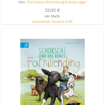
demokratisches Bilderbuch
Von:
Christiane Wittenburg
& Katja Jäger
22,00
€
inkl. MwSt.
kostenloser Versand in DE