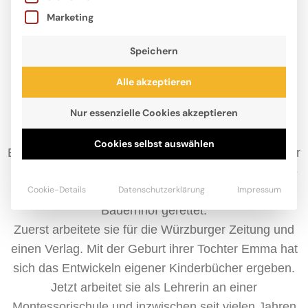
Marketing
Speichern
Alle akzeptieren
Nur essenzielle Cookies akzeptieren
Seit 2003 freiberufliche Autorin, lebt und arbeitet
Christiane Wittenburg mittlerweile im süddeutschen
Cookies selbst auswählen
Erding in einem Haus mit kleinem Garten. Ihre Kinder
Emma und Johann sind inzwischen 17 und 14 Jahre
Cookie-Details
Datenschutzerklärung
Impressum
alt, die Katze Lola hat die Familie von einem
Bauernhof gerettet.
Zuerst arbeitete sie für die Würzburger Zeitung und
einen Verlag. Mit der Geburt ihrer Tochter Emma hat
sich das Entwickeln eigener Kinderbücher ergeben.
Jetzt arbeitet sie als Lehrerin an einer
Montessorischule und inzwischen seit vielen Jahren