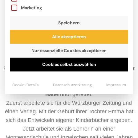
Marketing
Speichern
Alle akzeptieren
Nur essenzielle Cookies akzeptieren
Seit 2003 freiberufliche Autorin, lebt und arbeitet
Christiane Wittenburg mittlerweile im süddeutschen
Cookies selbst auswählen
Erding in einem Haus mit kleinem Garten. Ihre Kinder
Emma und Johann sind inzwischen 17 und 14 Jahre
Cookie-Details
Datenschutzerklärung
Impressum
alt, die Katze Lola hat die Familie von einem
Bauernhof gerettet.
Zuerst arbeitete sie für die Würzburger Zeitung und
einen Verlag. Mit der Geburt ihrer Tochter Emma hat
sich das Entwickeln eigener Kinderbücher ergeben.
Jetzt arbeitet sie als Lehrerin an einer
Montessorischule und inzwischen seit vielen Jahren