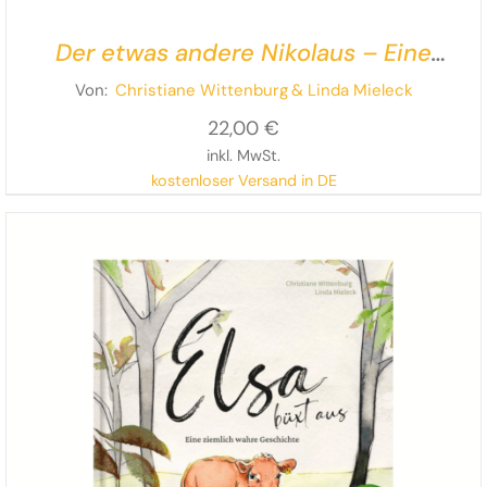
Der etwas andere Nikolaus – Eine
ziemlich wahre Geschichte
Von:
Christiane Wittenburg
& Linda Mieleck
22,00
€
inkl. MwSt.
kostenloser Versand in DE