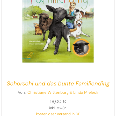
Schorschi und das bunte Familiending
Von:
Christiane Wittenburg
& Linda Mieleck
18,00
€
inkl. MwSt.
kostenloser Versand in DE