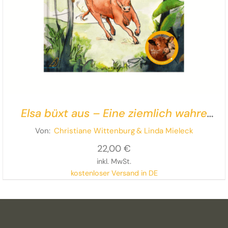
Elsa büxt aus – Eine ziemlich wahre
Geschichte
Von:
Christiane Wittenburg
& Linda Mieleck
22,00
€
inkl. MwSt.
kostenloser Versand in DE