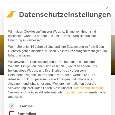
Zum
Mit die
Inhalt
Datenschutzeinstellungen
springen
Wir nutzen Cookies auf unserer Website. Einige von ihnen sind
essenziell, während andere uns helfen, diese Website und Ihre
Erfahrung zu verbessern.
Wenn Sie unter 16 Jahre alt sind und Ihre Zustimmung zu freiwilligen
Christiane Wittenburg
Diensten geben möchten, müssen Sie Ihre Erziehungsberechtigten um
Erlaubnis bitten.
Wir verwenden Cookies und andere Technologien auf unserer
Website. Einige von ihnen sind essenziell, während andere uns
helfen, diese Website und Ihre Erfahrung zu verbessern.
Personenbezogene Daten können verarbeitet werden (z. B. IP-
Adressen), z. B. für personalisierte Anzeigen und Inhalte oder
Anzeigen- und Inhaltsmessung.
Weitere Informationen über die
Verwendung Ihrer Daten finden Sie in unserer
Datenschutzerklärung
.
Sie können Ihre Auswahl jederzeit unter
Einstellungen
widerrufen oder
anpassen.
Es folgt eine Liste der Service-Gruppen, für die ei
Essenziell
Statistiken