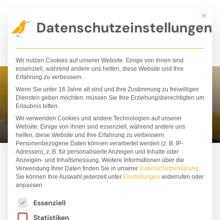
Zum
Mit die
Inhalt
Datenschutzeinstellungen
springen
Wir nutzen Cookies auf unserer Website. Einige von ihnen sind
essenziell, während andere uns helfen, diese Website und Ihre
Erfahrung zu verbessern.
Wenn Sie unter 16 Jahre alt sind und Ihre Zustimmung zu freiwilligen
Christiane Wittenburg
Diensten geben möchten, müssen Sie Ihre Erziehungsberechtigten um
Erlaubnis bitten.
Wir verwenden Cookies und andere Technologien auf unserer
Website. Einige von ihnen sind essenziell, während andere uns
helfen, diese Website und Ihre Erfahrung zu verbessern.
Personenbezogene Daten können verarbeitet werden (z. B. IP-
Adressen), z. B. für personalisierte Anzeigen und Inhalte oder
Anzeigen- und Inhaltsmessung.
Weitere Informationen über die
Verwendung Ihrer Daten finden Sie in unserer
Datenschutzerklärung
.
Sie können Ihre Auswahl jederzeit unter
Einstellungen
widerrufen oder
anpassen.
Es folgt eine Liste der Service-Gruppen, für die ei
Essenziell
Statistiken