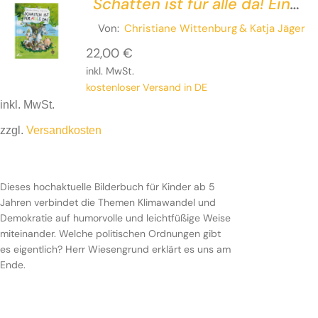
Schatten ist für alle da! Ein
tierisch demokratisches
Von:
Christiane Wittenburg
& Katja Jäger
Bilderbuch
22,00
€
inkl. MwSt.
kostenloser Versand in DE
inkl. MwSt.
zzgl.
Versandkosten
Dieses hochaktuelle Bilderbuch für Kinder ab 5
Jahren verbindet die Themen Klimawandel und
Demokratie auf humorvolle und leichtfüßige Weise
miteinander. Welche politischen Ordnungen gibt
es eigentlich? Herr Wiesengrund erklärt es uns am
Ende.