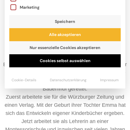
Marketing
Speichern
Alle akzeptieren
Nur essenzielle Cookies akzeptieren
Seit 2003 freiberufliche Autorin, lebt und arbeitet
Christiane Wittenburg mittlerweile im süddeutschen
Cookies selbst auswählen
Erding in einem Haus mit kleinem Garten. Ihre Kinder
Emma und Johann sind inzwischen 17 und 14 Jahre
Cookie-Details
Datenschutzerklärung
Impressum
alt, die Katze Lola hat die Familie von einem
Bauernhof gerettet.
Zuerst arbeitete sie für die Würzburger Zeitung und
einen Verlag. Mit der Geburt ihrer Tochter Emma hat
sich das Entwickeln eigener Kinderbücher ergeben.
Jetzt arbeitet sie als Lehrerin an einer
Montessorischule und inzwischen seit vielen Jahren