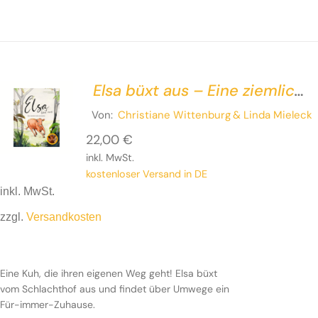
Elsa büxt aus – Eine ziemlich
wahre Geschichte
Von:
Christiane Wittenburg
& Linda Mieleck
22,00
€
inkl. MwSt.
kostenloser Versand in DE
inkl. MwSt.
zzgl.
Versandkosten
Eine Kuh, die ihren eigenen Weg geht! Elsa büxt
vom Schlachthof aus und findet über Umwege ein
Für-immer-Zuhause.