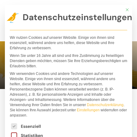
Zum
Mit die
Inhalt
Datenschutzeinstellungen
springen
Wir nutzen Cookies auf unserer Website. Einige von ihnen sind
essenziell, während andere uns helfen, diese Website und Ihre
Erfahrung zu verbessern.
Wenn Sie unter 16 Jahre alt sind und Ihre Zustimmung zu freiwilligen
Charles Santoso
Diensten geben möchten, müssen Sie Ihre Erziehungsberechtigten um
Erlaubnis bitten.
Wir verwenden Cookies und andere Technologien auf unserer
Website. Einige von ihnen sind essenziell, während andere uns
helfen, diese Website und Ihre Erfahrung zu verbessern.
Personenbezogene Daten können verarbeitet werden (z. B. IP-
Adressen), z. B. für personalisierte Anzeigen und Inhalte oder
Anzeigen- und Inhaltsmessung.
Weitere Informationen über die
Verwendung Ihrer Daten finden Sie in unserer
Datenschutzerklärung
.
Sie können Ihre Auswahl jederzeit unter
Einstellungen
widerrufen oder
anpassen.
Es folgt eine Liste der Service-Gruppen, für die ei
Essenziell
Statistiken