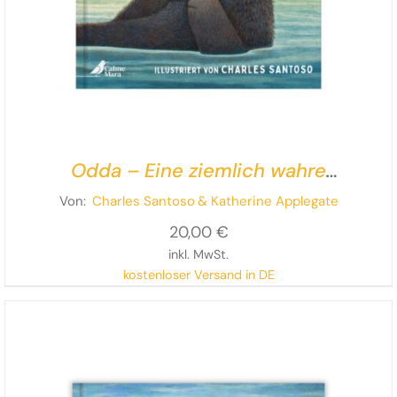
Odda – Eine ziemlich wahre
Ottergeschichte
Von:
Charles Santoso
& Katherine Applegate
20,00
€
inkl. MwSt.
kostenloser Versand in DE