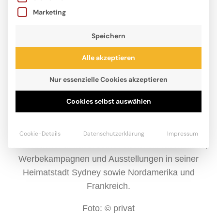
Marketing
Speichern
Alle akzeptieren
Nur essenzielle Cookies akzeptieren
Cookies selbst auswählen
Charles Santoso findet Inspiration in seinen
Kindheitserinnerungen und auf seinen alltäglichen
Reisen. Neben der Illustration zahlreicher
Cookie-Details
Datenschutzerklärung
Impressum
Kinderbücher umfasst seine Arbeit Animationsfilme,
Werbekampagnen und Ausstellungen in seiner
Heimatstadt Sydney sowie Nordamerika und
Frankreich.
Foto: © privat