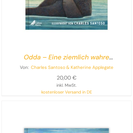
Odda – Eine ziemlich wahre
Ottergeschichte
Von:
Charles Santoso
& Katherine Applegate
20,00
€
inkl. MwSt.
kostenloser Versand in DE