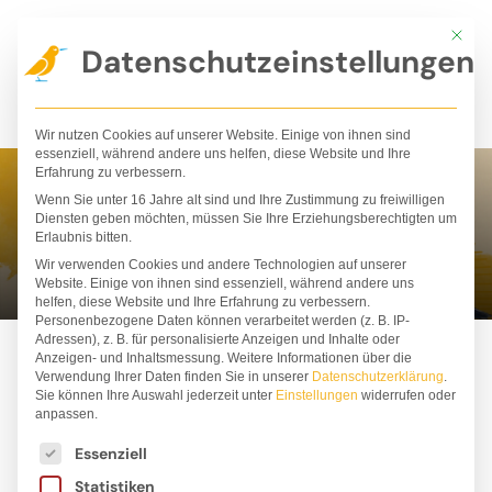
Zum
Mit die
Inhalt
Datenschutzeinstellungen
springen
Wir nutzen Cookies auf unserer Website. Einige von ihnen sind
essenziell, während andere uns helfen, diese Website und Ihre
Erfahrung zu verbessern.
Wenn Sie unter 16 Jahre alt sind und Ihre Zustimmung zu freiwilligen
Charles Santoso
Diensten geben möchten, müssen Sie Ihre Erziehungsberechtigten um
Erlaubnis bitten.
Wir verwenden Cookies und andere Technologien auf unserer
Website. Einige von ihnen sind essenziell, während andere uns
helfen, diese Website und Ihre Erfahrung zu verbessern.
Personenbezogene Daten können verarbeitet werden (z. B. IP-
Adressen), z. B. für personalisierte Anzeigen und Inhalte oder
Anzeigen- und Inhaltsmessung.
Weitere Informationen über die
Verwendung Ihrer Daten finden Sie in unserer
Datenschutzerklärung
.
Sie können Ihre Auswahl jederzeit unter
Einstellungen
widerrufen oder
anpassen.
Es folgt eine Liste der Service-Gruppen, für die ei
Essenziell
Statistiken