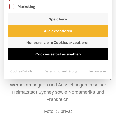
Marketing
Speichern
Alle akzeptieren
Nur essenzielle Cookies akzeptieren
Cookies selbst auswählen
Charles Santoso findet Inspiration in seinen
Kindheitserinnerungen und auf seinen alltäglichen
Reisen. Neben der Illustration zahlreicher
Cookie-Details
Datenschutzerklärung
Impressum
Kinderbücher umfasst seine Arbeit Animationsfilme,
Werbekampagnen und Ausstellungen in seiner
Heimatstadt Sydney sowie Nordamerika und
Frankreich.
Foto: © privat