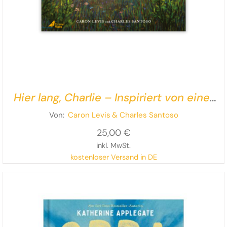
Hier lang, Charlie – Inspiriert von einer
wahren Freundschaft
Von:
Caron Levis
& Charles Santoso
25,00
€
inkl. MwSt.
kostenloser Versand in DE