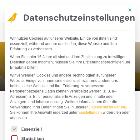
Zum
Mit die
Inhalt
Datenschutzeinstellungen
springen
Wir nutzen Cookies auf unserer Website. Einige von ihnen sind
essenziell, während andere uns helfen, diese Website und Ihre
Erfahrung zu verbessern.
Wenn Sie unter 16 Jahre alt sind und Ihre Zustimmung zu freiwilligen
Charles Santoso
Diensten geben möchten, müssen Sie Ihre Erziehungsberechtigten um
Erlaubnis bitten.
Wir verwenden Cookies und andere Technologien auf unserer
Website. Einige von ihnen sind essenziell, während andere uns
helfen, diese Website und Ihre Erfahrung zu verbessern.
Personenbezogene Daten können verarbeitet werden (z. B. IP-
Adressen), z. B. für personalisierte Anzeigen und Inhalte oder
Anzeigen- und Inhaltsmessung.
Weitere Informationen über die
Verwendung Ihrer Daten finden Sie in unserer
Datenschutzerklärung
.
Sie können Ihre Auswahl jederzeit unter
Einstellungen
widerrufen oder
anpassen.
Es folgt eine Liste der Service-Gruppen, für die ei
Essenziell
Statistiken