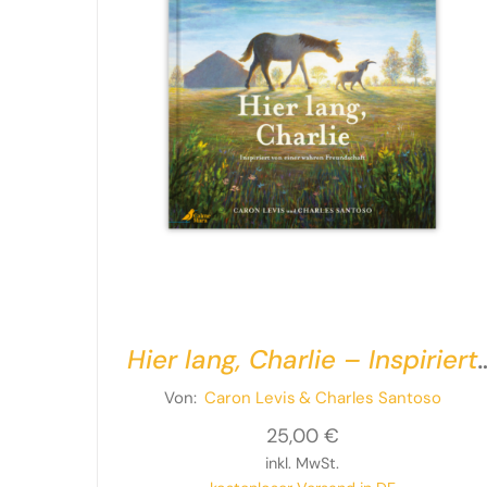
Hier lang, Charlie – Inspiriert
von einer wahren Freundschaf
Von:
Caron Levis
& Charles Santoso
25,00
€
inkl. MwSt.