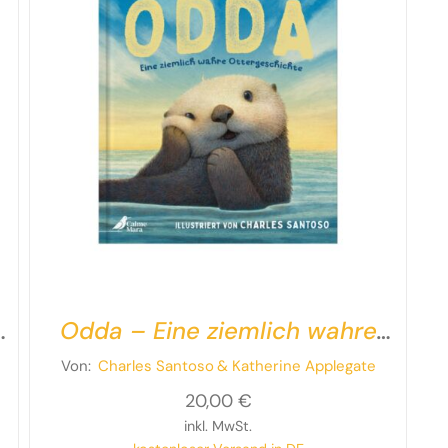
Odda – Eine ziemlich wahre
t
Ottergeschichte
Von:
Charles Santoso
& Katherine Applegate
20,00
€
inkl. MwSt.