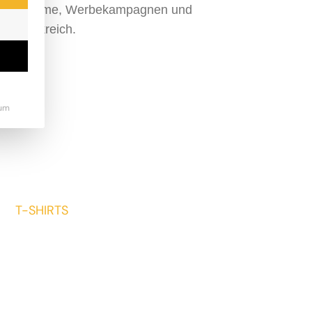
nimationsfilme, Werbekampagnen und
d Frankreich.
um
T-SHIRTS