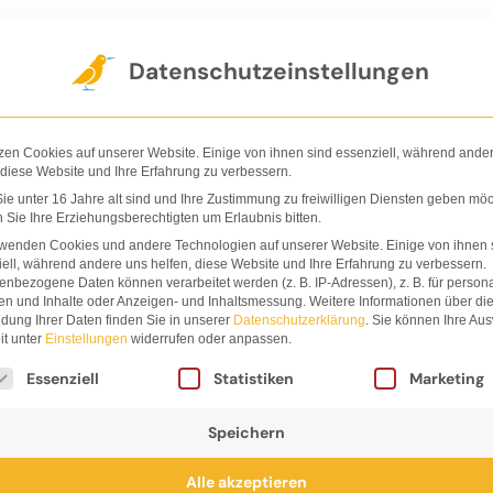
Der Verlag
Shop
Nachhaltigkeit
Ha
Datenschutzeinstellungen
zen Cookies auf unserer Website. Einige von ihnen sind essenziell, während ande
 diese Website und Ihre Erfahrung zu verbessern.
e unter 16 Jahre alt sind und Ihre Zustimmung zu freiwilligen Diensten geben möc
Sie Ihre Erziehungsberechtigten um Erlaubnis bitten.
Charles Sa
rwenden Cookies und andere Technologien auf unserer Website. Einige von ihnen 
ell, während andere uns helfen, diese Website und Ihre Erfahrung zu verbessern.
nbezogene Daten können verarbeitet werden (z. B. IP-Adressen), z. B. für persona
en und Inhalte oder Anzeigen- und Inhaltsmessung.
Weitere Informationen über di
dung Ihrer Daten finden Sie in unserer
Datenschutzerklärung
.
Sie können Ihre Au
it unter
Einstellungen
widerrufen oder anpassen.
lgt eine Liste der Service-Gruppen, für die eine Einwi
Essenziell
Statistiken
Marketing
Speichern
ntoso findet Inspiration in seinen Kindheitserinnerunge
Alle akzeptieren