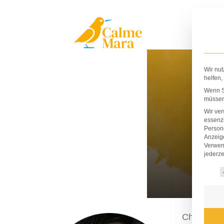
Zum
Inhalt
springen
Wir nut
helfen,
Wenn Si
müssen 
Wir ve
essenzi
Persone
Anzeig
Verwen
jederze
Es fo
Charles Sa