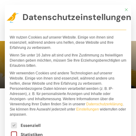
Zum
Mit die
Inhalt
Datenschutzeinstellungen
springen
Wir nutzen Cookies auf unserer Website. Einige von ihnen sind
essenziell, während andere uns helfen, diese Website und Ihre
Erfahrung zu verbessern.
Wenn Sie unter 16 Jahre alt sind und Ihre Zustimmung zu freiwilligen
Charles Santoso
Diensten geben möchten, müssen Sie Ihre Erziehungsberechtigten um
Erlaubnis bitten.
Wir verwenden Cookies und andere Technologien auf unserer
Website. Einige von ihnen sind essenziell, während andere uns
helfen, diese Website und Ihre Erfahrung zu verbessern.
Personenbezogene Daten können verarbeitet werden (z. B. IP-
Adressen), z. B. für personalisierte Anzeigen und Inhalte oder
Anzeigen- und Inhaltsmessung.
Weitere Informationen über die
Verwendung Ihrer Daten finden Sie in unserer
Datenschutzerklärung
.
Sie können Ihre Auswahl jederzeit unter
Einstellungen
widerrufen oder
anpassen.
Es folgt eine Liste der Service-Gruppen, für die ei
Essenziell
Statistiken