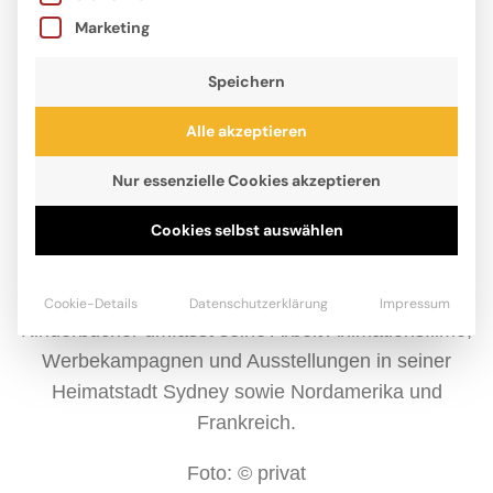
Marketing
Speichern
Alle akzeptieren
Nur essenzielle Cookies akzeptieren
Cookies selbst auswählen
Charles Santoso findet Inspiration in seinen
Kindheitserinnerungen und auf seinen alltäglichen
Reisen. Neben der Illustration zahlreicher
Cookie-Details
Datenschutzerklärung
Impressum
Kinderbücher umfasst seine Arbeit Animationsfilme,
Werbekampagnen und Ausstellungen in seiner
Heimatstadt Sydney sowie Nordamerika und
Frankreich.
Foto: © privat