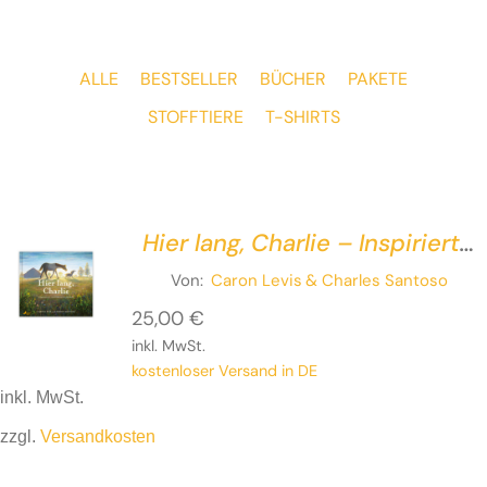
ALLE
BESTSELLER
BÜCHER
PAKETE
STOFFTIERE
T-SHIRTS
Hier lang, Charlie – Inspiriert
von einer wahren
Von:
Caron Levis
& Charles Santoso
Freundschaft
25,00
€
inkl. MwSt.
kostenloser Versand in DE
inkl. MwSt.
zzgl.
Versandkosten