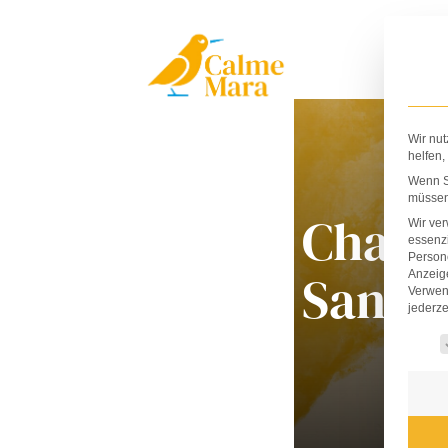
Zum
Inhalt
springen
Wir nut
helfen,
Wenn Si
müssen 
Charl
Wir ve
essenzi
Persone
Santo
Anzeig
Verwen
jederze
Es fo