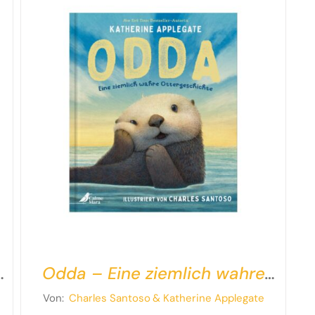
Odda – Eine ziemlich wahre
t
Ottergeschichte
Von:
Charles Santoso
& Katherine Applegate