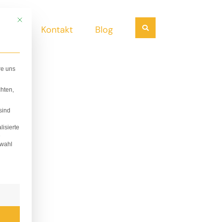
Mit diesem Button wird der Dialog geschlossen. Seine Funktionalität ist i
Suchen
ndel
Kontakt
Blog
re uns
hten,
sind
lisierte
e
swahl
lligung erteilt werden kann. Die erste Service-Gruppe i