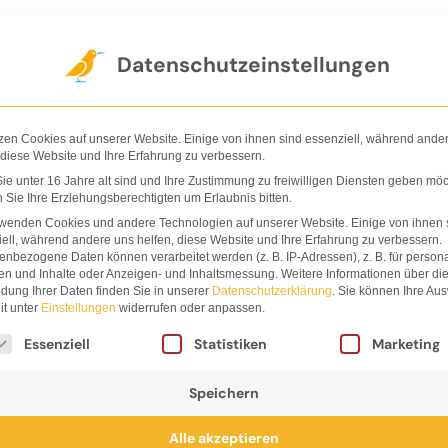
Der Verlag
Shop
Nachhaltigkeit
Ha
Datenschutzeinstellungen
zen Cookies auf unserer Website. Einige von ihnen sind essenziell, während ande
 diese Website und Ihre Erfahrung zu verbessern.
e unter 16 Jahre alt sind und Ihre Zustimmung zu freiwilligen Diensten geben möc
Sie Ihre Erziehungsberechtigten um Erlaubnis bitten.
es
rwenden Cookies und andere Technologien auf unserer Website. Einige von ihnen 
ell, während andere uns helfen, diese Website und Ihre Erfahrung zu verbessern.
nbezogene Daten können verarbeitet werden (z. B. IP-Adressen), z. B. für persona
so
en und Inhalte oder Anzeigen- und Inhaltsmessung.
Weitere Informationen über di
dung Ihrer Daten finden Sie in unserer
Datenschutzerklärung
.
Sie können Ihre Au
it unter
Einstellungen
widerrufen oder anpassen.
lgt eine Liste der Service-Gruppen, für die eine Einwi
Essenziell
Statistiken
Marketing
Speichern
Alle akzeptieren