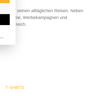
n und auf seinen alltäglichen Reisen. Neben
nimationsfilme, Werbekampagnen und
d Frankreich.
um
T-SHIRTS