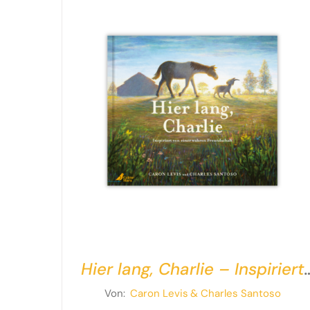
Hier lang, Charlie – Inspiriert
von einer wahren Freundschaf
Von:
Caron Levis
& Charles Santoso