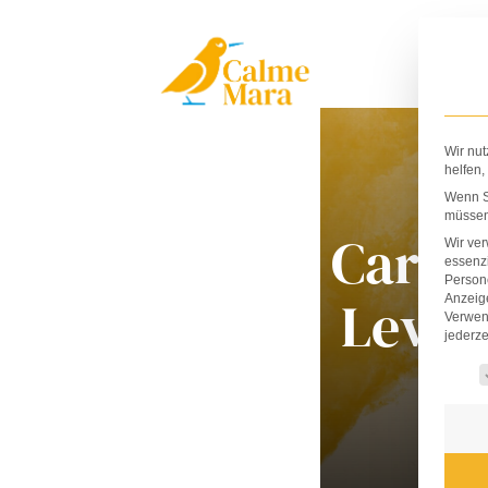
Zum
Inhalt
springen
Wir nut
helfen,
Wenn Si
müssen 
Caron
Wir ve
essenzi
Persone
Levis
Anzeig
Verwen
jederze
Es fo