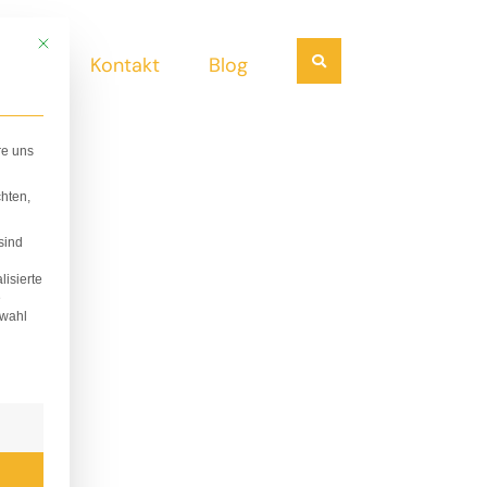
Mit diesem Button wird der Dialog geschlossen. Seine Funktionalität ist i
Suchen
ndel
Kontakt
Blog
re uns
hten,
sind
lisierte
e
swahl
lligung erteilt werden kann. Die erste Service-Gruppe i