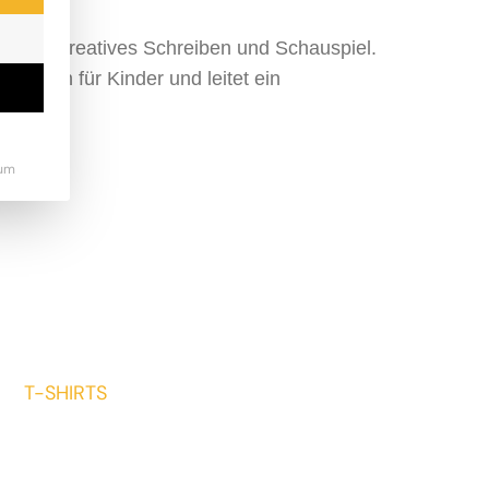
hat sie Kreatives Schreiben und Schauspiel.
rgruppen für Kinder und leitet ein
um
T-SHIRTS