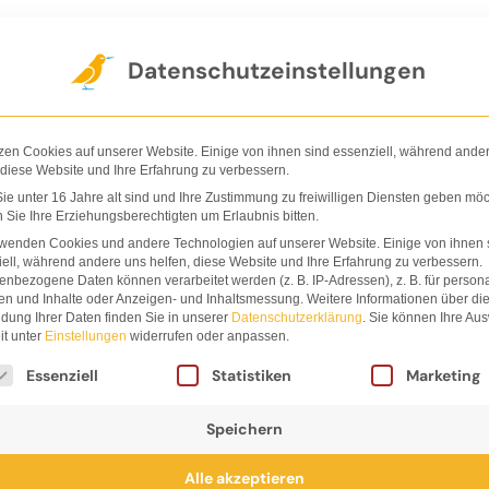
Der Verlag
Shop
Nachhaltigkeit
Ha
Datenschutzeinstellungen
zen Cookies auf unserer Website. Einige von ihnen sind essenziell, während ande
 diese Website und Ihre Erfahrung zu verbessern.
e unter 16 Jahre alt sind und Ihre Zustimmung zu freiwilligen Diensten geben möc
Sie Ihre Erziehungsberechtigten um Erlaubnis bitten.
rwenden Cookies und andere Technologien auf unserer Website. Einige von ihnen 
ell, während andere uns helfen, diese Website und Ihre Erfahrung zu verbessern.
nbezogene Daten können verarbeitet werden (z. B. IP-Adressen), z. B. für persona
en und Inhalte oder Anzeigen- und Inhaltsmessung.
Weitere Informationen über di
dung Ihrer Daten finden Sie in unserer
Datenschutzerklärung
.
Sie können Ihre Au
it unter
Einstellungen
widerrufen oder anpassen.
lgt eine Liste der Service-Gruppen, für die eine Einwi
Essenziell
Statistiken
Marketing
Speichern
Alle akzeptieren