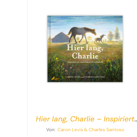
Hier lang, Charlie – Inspiriert
von einer wahren Freundschaf
Von:
Caron Levis
& Charles Santoso