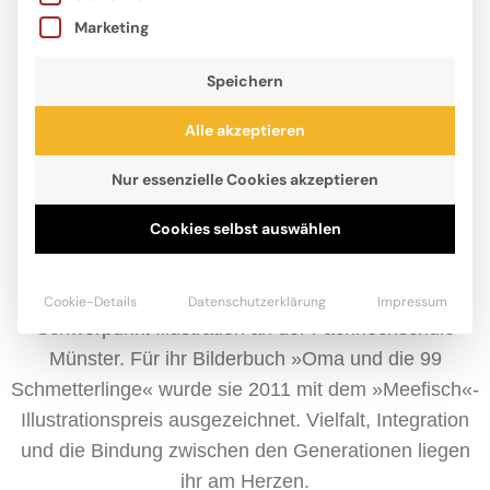
Marketing
Speichern
Alle akzeptieren
Nur essenzielle Cookies akzeptieren
Cookies selbst auswählen
Anna Marshall, geboren 1980 in Bielefeld, zeichnete
ihr erstes Bilderbuch im Alter von 5 Jahren in ein
altes Kontoheft. Später studierte sie Design mit dem
Cookie-Details
Datenschutzerklärung
Impressum
Schwerpunkt Illustration an der Fachhochschule
Münster. Für ihr Bilderbuch »Oma und die 99
Schmetterlinge« wurde sie 2011 mit dem »Meefisch«-
Illustrationspreis ausgezeichnet. Vielfalt, Integration
und die Bindung zwischen den Generationen liegen
ihr am Herzen.