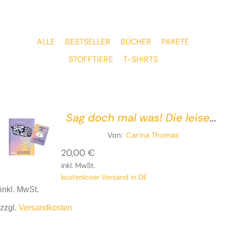
ALLE
BESTSELLER
BÜCHER
PAKETE
STOFFTIERE
T-SHIRTS
Sag doch mal was! Die leise
Superpower der
Von:
Carina Thomas
Introvertierten – inklusive
20,00
€
Giveaway
inkl. MwSt.
kostenloser Versand in DE
inkl. MwSt.
zzgl.
Versandkosten