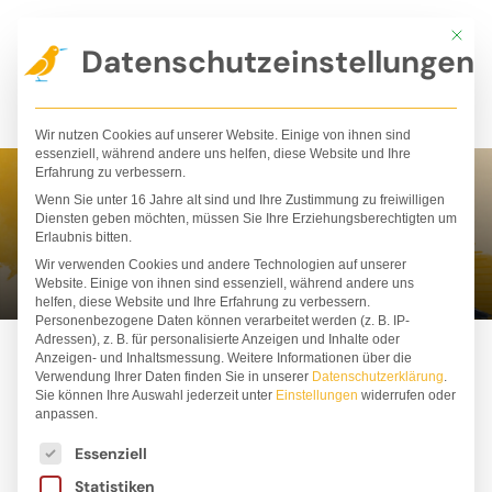
Zum
Mit die
Inhalt
Datenschutzeinstellungen
springen
Wir nutzen Cookies auf unserer Website. Einige von ihnen sind
essenziell, während andere uns helfen, diese Website und Ihre
Erfahrung zu verbessern.
Wenn Sie unter 16 Jahre alt sind und Ihre Zustimmung zu freiwilligen
Anna Marshall
Diensten geben möchten, müssen Sie Ihre Erziehungsberechtigten um
Erlaubnis bitten.
Wir verwenden Cookies und andere Technologien auf unserer
Website. Einige von ihnen sind essenziell, während andere uns
helfen, diese Website und Ihre Erfahrung zu verbessern.
Personenbezogene Daten können verarbeitet werden (z. B. IP-
Adressen), z. B. für personalisierte Anzeigen und Inhalte oder
Anzeigen- und Inhaltsmessung.
Weitere Informationen über die
Verwendung Ihrer Daten finden Sie in unserer
Datenschutzerklärung
.
Sie können Ihre Auswahl jederzeit unter
Einstellungen
widerrufen oder
anpassen.
Es folgt eine Liste der Service-Gruppen, für die ei
Essenziell
Statistiken