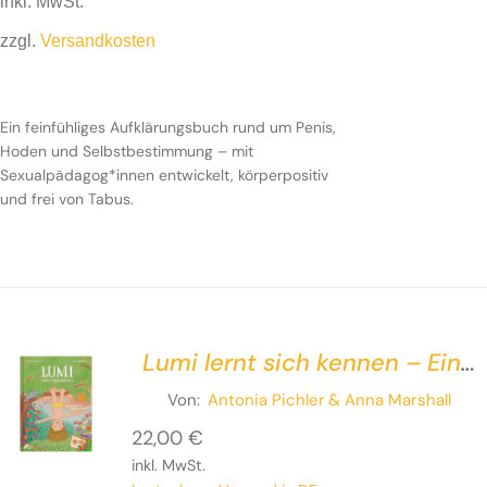
inkl. MwSt.
zzgl.
Versandkosten
Ein feinfühliges Aufklärungsbuch rund um Penis,
Hoden und Selbstbestimmung – mit
Sexualpädagog*innen entwickelt, körperpositiv
und frei von Tabus.
Lumi lernt sich kennen – Ein
feinfühliges Aufklärungsbuch
Von:
Antonia Pichler
& Anna Marshall
22,00
€
inkl. MwSt.