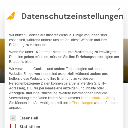
Zum
Mit die
Inhalt
Datenschutzeinstellungen
springen
Wir nutzen Cookies auf unserer Website. Einige von ihnen sind
essenziell, während andere uns helfen, diese Website und Ihre
Erfahrung zu verbessern.
Wenn Sie unter 16 Jahre alt sind und Ihre Zustimmung zu freiwilligen
Ann Kim Ha
Diensten geben möchten, müssen Sie Ihre Erziehungsberechtigten um
Erlaubnis bitten.
Wir verwenden Cookies und andere Technologien auf unserer
Website. Einige von ihnen sind essenziell, während andere uns
helfen, diese Website und Ihre Erfahrung zu verbessern.
Personenbezogene Daten können verarbeitet werden (z. B. IP-
Adressen), z. B. für personalisierte Anzeigen und Inhalte oder
Anzeigen- und Inhaltsmessung.
Weitere Informationen über die
Verwendung Ihrer Daten finden Sie in unserer
Datenschutzerklärung
.
Sie können Ihre Auswahl jederzeit unter
Einstellungen
widerrufen oder
anpassen.
Es folgt eine Liste der Service-Gruppen, für die ei
Essenziell
Statistiken