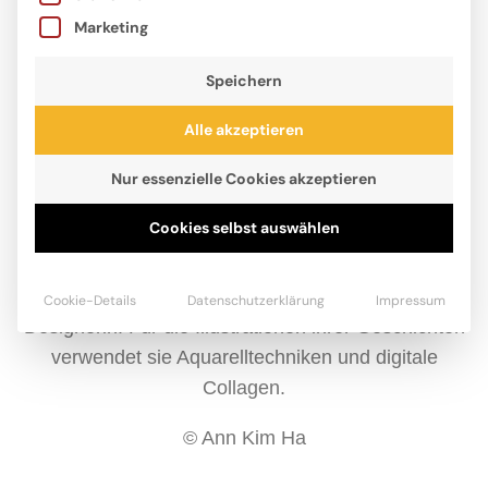
Marketing
Speichern
Alle akzeptieren
Nur essenzielle Cookies akzeptieren
Cookies selbst auswählen
Ann Kim Ha lebt mit ihrer Familie in New Jersey und
arbeitet seit ihrem Masterabschluss in Architektur an
der Harvard Graduate School als Grafikerin und
Cookie-Details
Datenschutzerklärung
Impressum
Designerin. Für die Illustrationen ihrer Geschichten
verwendet sie Aquarelltechniken und digitale
Collagen.
© Ann Kim Ha