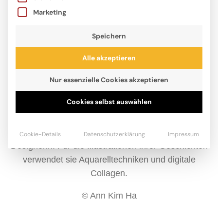
Marketing
Speichern
Alle akzeptieren
Nur essenzielle Cookies akzeptieren
Cookies selbst auswählen
Ann Kim Ha lebt mit ihrer Familie in New Jersey und
arbeitet seit ihrem Masterabschluss in Architektur an
der Harvard Graduate School als Grafikerin und
Cookie-Details
Datenschutzerklärung
Impressum
Designerin. Für die Illustrationen ihrer Geschichten
verwendet sie Aquarelltechniken und digitale
Collagen.
© Ann Kim Ha