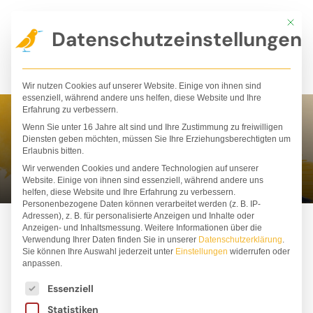
Zum
Mit die
Inhalt
Datenschutzeinstellungen
springen
Wir nutzen Cookies auf unserer Website. Einige von ihnen sind
essenziell, während andere uns helfen, diese Website und Ihre
Erfahrung zu verbessern.
Wenn Sie unter 16 Jahre alt sind und Ihre Zustimmung zu freiwilligen
Ann Kim Ha
Diensten geben möchten, müssen Sie Ihre Erziehungsberechtigten um
Erlaubnis bitten.
Wir verwenden Cookies und andere Technologien auf unserer
Website. Einige von ihnen sind essenziell, während andere uns
helfen, diese Website und Ihre Erfahrung zu verbessern.
Personenbezogene Daten können verarbeitet werden (z. B. IP-
Adressen), z. B. für personalisierte Anzeigen und Inhalte oder
Anzeigen- und Inhaltsmessung.
Weitere Informationen über die
Verwendung Ihrer Daten finden Sie in unserer
Datenschutzerklärung
.
Sie können Ihre Auswahl jederzeit unter
Einstellungen
widerrufen oder
anpassen.
Es folgt eine Liste der Service-Gruppen, für die ei
Essenziell
Statistiken