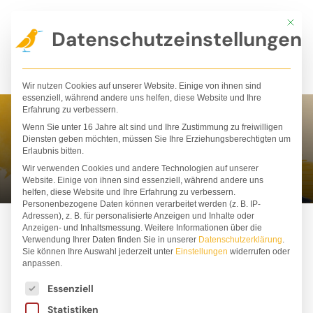
Zum
Mit die
Inhalt
Datenschutzeinstellungen
springen
Wir nutzen Cookies auf unserer Website. Einige von ihnen sind
essenziell, während andere uns helfen, diese Website und Ihre
Erfahrung zu verbessern.
Wenn Sie unter 16 Jahre alt sind und Ihre Zustimmung zu freiwilligen
Ann Kim Ha
Diensten geben möchten, müssen Sie Ihre Erziehungsberechtigten um
Erlaubnis bitten.
Wir verwenden Cookies und andere Technologien auf unserer
Website. Einige von ihnen sind essenziell, während andere uns
helfen, diese Website und Ihre Erfahrung zu verbessern.
Personenbezogene Daten können verarbeitet werden (z. B. IP-
Adressen), z. B. für personalisierte Anzeigen und Inhalte oder
Anzeigen- und Inhaltsmessung.
Weitere Informationen über die
Verwendung Ihrer Daten finden Sie in unserer
Datenschutzerklärung
.
Sie können Ihre Auswahl jederzeit unter
Einstellungen
widerrufen oder
anpassen.
Es folgt eine Liste der Service-Gruppen, für die ei
Essenziell
Statistiken