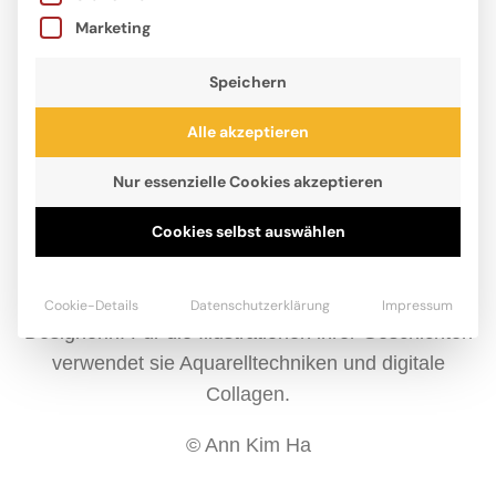
Marketing
Speichern
Alle akzeptieren
Nur essenzielle Cookies akzeptieren
Cookies selbst auswählen
Ann Kim Ha lebt mit ihrer Familie in New Jersey und
arbeitet seit ihrem Masterabschluss in Architektur an
der Harvard Graduate School als Grafikerin und
Cookie-Details
Datenschutzerklärung
Impressum
Designerin. Für die Illustrationen ihrer Geschichten
verwendet sie Aquarelltechniken und digitale
Collagen.
© Ann Kim Ha