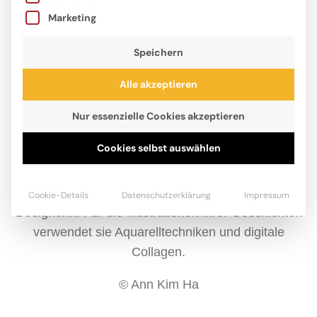
Marketing
Speichern
Alle akzeptieren
Nur essenzielle Cookies akzeptieren
Cookies selbst auswählen
Ann Kim Ha lebt mit ihrer Familie in New Jersey und
arbeitet seit ihrem Masterabschluss in Architektur an
der Harvard Graduate School als Grafikerin und
Cookie-Details
Datenschutzerklärung
Impressum
Designerin. Für die Illustrationen ihrer Geschichten
verwendet sie Aquarelltechniken und digitale
Collagen.
© Ann Kim Ha