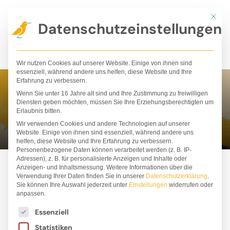
Zum
Mit die
Inhalt
Datenschutzeinstellungen
springen
Wir nutzen Cookies auf unserer Website. Einige von ihnen sind
essenziell, während andere uns helfen, diese Website und Ihre
Erfahrung zu verbessern.
Wenn Sie unter 16 Jahre alt sind und Ihre Zustimmung zu freiwilligen
Ann Kim Ha
Diensten geben möchten, müssen Sie Ihre Erziehungsberechtigten um
Erlaubnis bitten.
Wir verwenden Cookies und andere Technologien auf unserer
Website. Einige von ihnen sind essenziell, während andere uns
helfen, diese Website und Ihre Erfahrung zu verbessern.
Personenbezogene Daten können verarbeitet werden (z. B. IP-
Adressen), z. B. für personalisierte Anzeigen und Inhalte oder
Anzeigen- und Inhaltsmessung.
Weitere Informationen über die
Verwendung Ihrer Daten finden Sie in unserer
Datenschutzerklärung
.
Sie können Ihre Auswahl jederzeit unter
Einstellungen
widerrufen oder
anpassen.
Es folgt eine Liste der Service-Gruppen, für die ei
Essenziell
Statistiken