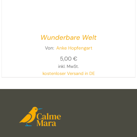
Wunderbare Welt
Von:
Anke Hopfengart
5,00
€
inkl. MwSt.
kostenloser Versand in DE