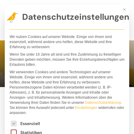
Zum
Mit die
Inhalt
Datenschutzeinstellungen
springen
Wir nutzen Cookies auf unserer Website. Einige von ihnen sind
essenziell, während andere uns helfen, diese Website und Ihre
Erfahrung zu verbessern.
Wenn Sie unter 16 Jahre alt sind und Ihre Zustimmung zu freiwilligen
Anke Hopfengart
Diensten geben möchten, müssen Sie Ihre Erziehungsberechtigten um
Erlaubnis bitten.
Wir verwenden Cookies und andere Technologien auf unserer
Website. Einige von ihnen sind essenziell, während andere uns
helfen, diese Website und Ihre Erfahrung zu verbessern.
Personenbezogene Daten können verarbeitet werden (z. B. IP-
Adressen), z. B. für personalisierte Anzeigen und Inhalte oder
Anzeigen- und Inhaltsmessung.
Weitere Informationen über die
Verwendung Ihrer Daten finden Sie in unserer
Datenschutzerklärung
.
Sie können Ihre Auswahl jederzeit unter
Einstellungen
widerrufen oder
anpassen.
Es folgt eine Liste der Service-Gruppen, für die ei
Essenziell
Statistiken