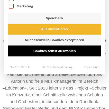
Marketing
Speichern
Alle akzeptieren
Nur essenzielle Cookies akzeptieren
Anke Hopfengart, 1969 in Koblenz geboren, studierte
in Köln Musikwissenschaft, Deutsche Philologie und
Cookies selbst auswählen
Philosophie. Nach dem Studium war sie einige Jahre
beim WDR Köln beschäftigt, zunächst im
Cookie-Details
Datenschutzerklärung
Impressum
Pressearchiv, dann beim Kinderfunk LILIPUZ. 1999
kam sie nach Berlin und arbeitet seitdem dort als
Autorin und freie Musikmanagerin im Bereich
»Education«. Seit 2013 leitet sie das Projekt »Schüler
im Konzert«, einer Schnittstelle zwischen Schulen
und Orchestern, insbesondere dem Rundfunk-
Sinfonieorchester Berlin und dem RIAS Kammerchor.