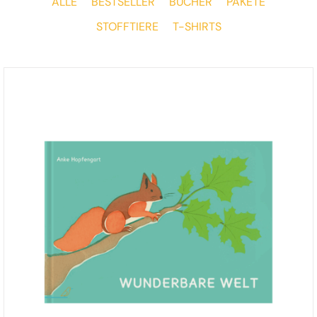
ALLE
BESTSELLER
BÜCHER
PAKETE
STOFFTIERE
T-SHIRTS