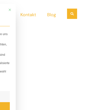
Mit diesem Button wird der Dialog geschlossen. Seine Funktionalität ist i
Suchen
ndel
Kontakt
Blog
re uns
hten,
sind
lisierte
e
swahl
lligung erteilt werden kann. Die erste Service-Gruppe i