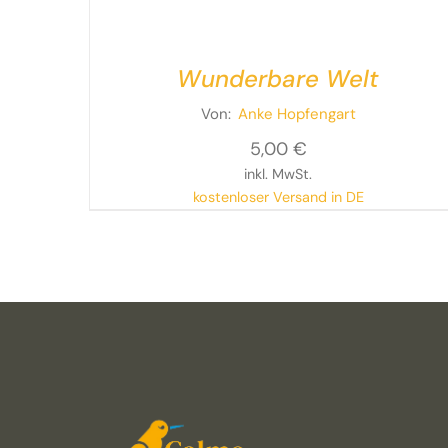
Wunderbare Welt
Von:
Anke Hopfengart
5,00
€
inkl. MwSt.
kostenloser Versand in DE