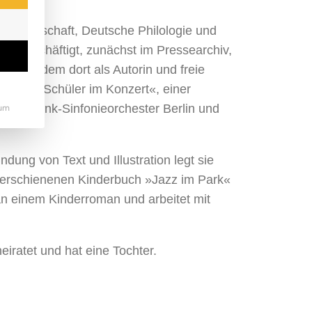
kwissenschaft, Deutsche Philologie und
n beschäftigt, zunächst im Pressearchiv,
et seitdem dort als Autorin und freie
rojekt »Schüler im Konzert«, einer
 Rundfunk-Sinfonieorchester Berlin und
um
ndung von Text und Illustration legt sie
4 erschienenen Kinderbuch »Jazz im Park«
an einem Kinderroman und arbeitet mit
iratet und hat eine Tochter.