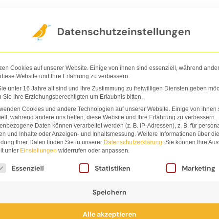
Der Verlag
Shop
Nachhaltigkeit
Ha
Datenschutzeinstellungen
zen Cookies auf unserer Website. Einige von ihnen sind essenziell, während ande
 diese Website und Ihre Erfahrung zu verbessern.
e unter 16 Jahre alt sind und Ihre Zustimmung zu freiwilligen Diensten geben möc
Sie Ihre Erziehungsberechtigten um Erlaubnis bitten.
rwenden Cookies und andere Technologien auf unserer Website. Einige von ihnen 
ell, während andere uns helfen, diese Website und Ihre Erfahrung zu verbessern.
nbezogene Daten können verarbeitet werden (z. B. IP-Adressen), z. B. für persona
ngart
en und Inhalte oder Anzeigen- und Inhaltsmessung.
Weitere Informationen über di
dung Ihrer Daten finden Sie in unserer
Datenschutzerklärung
.
Sie können Ihre Au
it unter
Einstellungen
widerrufen oder anpassen.
lgt eine Liste der Service-Gruppen, für die eine Einwi
Essenziell
Statistiken
Marketing
Speichern
Alle akzeptieren