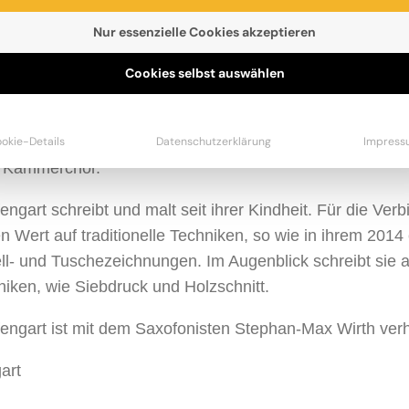
Nur essenzielle Cookies akzeptieren
ngart, 1969 in Koblenz geboren, studierte in Köln Musi
ie. Nach dem Studium war sie einige Jahre beim WDR Köl
Cookies selbst auswählen
Kinderfunk LILIPUZ. 1999 kam sie nach Berlin und arbeit
erin im Bereich »Education«. Seit 2013 leitet sie das P
elle zwischen Schulen und Orchestern, insbesondere dem
okie-Details
Datenschutzerklärung
Impress
 Kammerchor.
ngart schreibt und malt seit ihrer Kindheit. Für die Verbi
 Wert auf traditionelle Techniken, so wie in ihrem 201
ll- und Tuschezeichnungen. Im Augenblick schreibt sie 
iken, wie Siebdruck und Holzschnitt.
ngart ist mit dem Saxofonisten Stephan-Max Wirth verhe
art