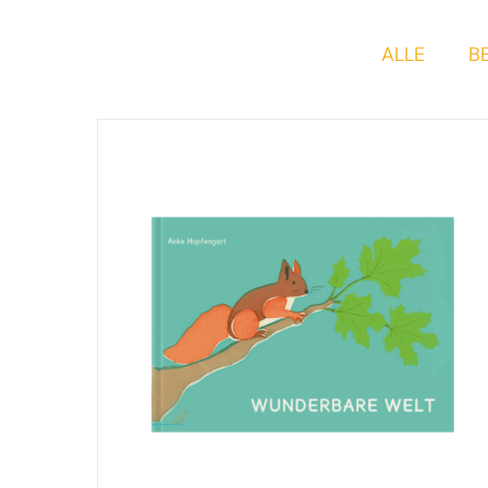
ALLE
B