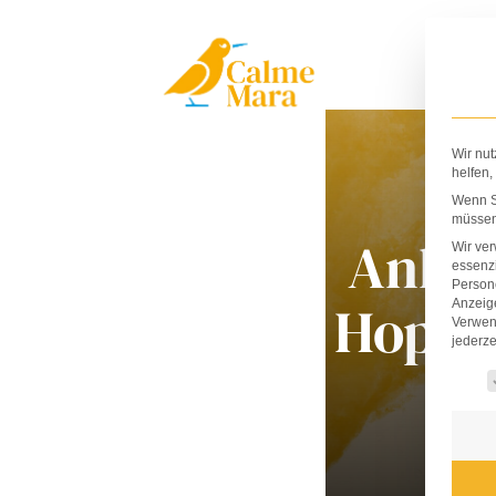
Zum
Inhalt
springen
Wir nut
helfen,
Wenn Si
müssen 
Anke
Wir ve
essenzi
Persone
Hopfe
Anzeig
Verwen
jederze
Es fo