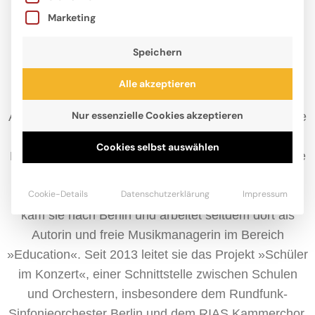
Marketing
Speichern
Alle akzeptieren
Nur essenzielle Cookies akzeptieren
Anke Hopfengart, 1969 in Koblenz geboren, studierte
in Köln Musikwissenschaft, Deutsche Philologie und
Cookies selbst auswählen
Philosophie. Nach dem Studium war sie einige Jahre
beim WDR Köln beschäftigt, zunächst im
Cookie-Details
Datenschutzerklärung
Impressum
Pressearchiv, dann beim Kinderfunk LILIPUZ. 1999
kam sie nach Berlin und arbeitet seitdem dort als
Autorin und freie Musikmanagerin im Bereich
»Education«. Seit 2013 leitet sie das Projekt »Schüler
im Konzert«, einer Schnittstelle zwischen Schulen
und Orchestern, insbesondere dem Rundfunk-
Sinfonieorchester Berlin und dem RIAS Kammerchor.