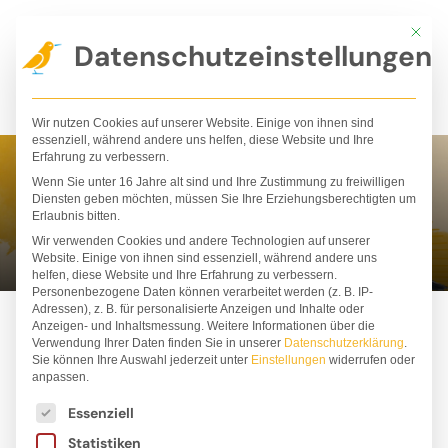
Zum
Mit die
Inhalt
Datenschutzeinstellungen
springen
Wir nutzen Cookies auf unserer Website. Einige von ihnen sind
essenziell, während andere uns helfen, diese Website und Ihre
Erfahrung zu verbessern.
Wenn Sie unter 16 Jahre alt sind und Ihre Zustimmung zu freiwilligen
Anke Hopfengart
Diensten geben möchten, müssen Sie Ihre Erziehungsberechtigten um
Erlaubnis bitten.
Wir verwenden Cookies und andere Technologien auf unserer
Website. Einige von ihnen sind essenziell, während andere uns
helfen, diese Website und Ihre Erfahrung zu verbessern.
Personenbezogene Daten können verarbeitet werden (z. B. IP-
Adressen), z. B. für personalisierte Anzeigen und Inhalte oder
Anzeigen- und Inhaltsmessung.
Weitere Informationen über die
Verwendung Ihrer Daten finden Sie in unserer
Datenschutzerklärung
.
Sie können Ihre Auswahl jederzeit unter
Einstellungen
widerrufen oder
anpassen.
Es folgt eine Liste der Service-Gruppen, für die ei
Essenziell
Statistiken