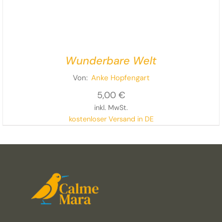
Wunderbare Welt
Von:
Anke Hopfengart
5,00
€
inkl. MwSt.
kostenloser Versand in DE