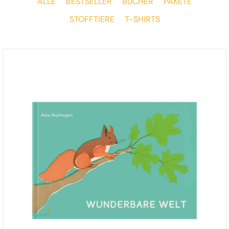
ALLE
BESTSELLER
BÜCHER
PAKETE
STOFFTIERE
T-SHIRTS